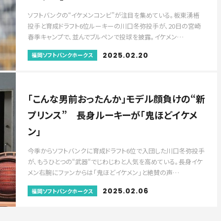
ソフトバンクの“イケメンコンビ”が注目を集めている。板東湧梧
投手と育成ドラフト6位ルーキーの川口冬弥投手が、20日の宮崎
春季キャンプで、並んでブルペンで投球を披露。イケメン…
2025.02.20
福岡ソフトバンクホークス
「こんな男前おったんか」モデル顔負けの“新
プリンス” 長身ルーキーが「鬼ほどイケメ
ン」
今季からソフトバンクに育成ドラフト6位で入団した川口冬弥投手
が、もうひとつの“武器“でじわじわと人気を高めている。長身イケ
メン右腕にファンからは「鬼ほどイケメン」と絶賛の声…
2025.02.06
福岡ソフトバンクホークス