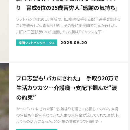
り 育成6位の25歳苦労人「感謝の気持ち」
ソフトバンクは20日、育成の川口冬弥投手を支配下選手登録する
ことを発表した。背番号「95」。その後に甲子園で会見が行われ、
川口と三笠杉彦GMが出席した。右腕は「チャンスを下…
2025.06.20
福岡ソフトバンクホークス
プロ志望も「バカにされた」 手取り20万で
生活カツカツ…介護職→支配下掴んだ“涙
の約束”
かつて“バカにされた夢”を、誰よりも信じて応援してくれた。自身
の何倍も年齢を重ねてきた人生の大先輩が流してくれた涙が、何
よりもの活力になった。2024年の育成ドラフト6位で…