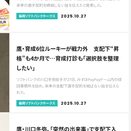
来季の選手契約を締結しない旨を伝えたと発表した。
2025.10.27
福岡ソフトバンクホークス
鷹・育成6位ルーキーが戦力外 支配下“昇
格”も4か月で…育成打診も「選択肢を整理
したい」
ソフトバンクの川口冬弥投手が27日、みずほPayPayドーム内の球
団事務所を訪れ、来季の支配下選手契約を結ばない旨を伝えら
れた。
2025.10.27
福岡ソフトバンクホークス
鷹・川口冬弥、「突然の出来事」で支配下入