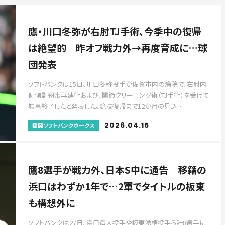
鷹・川口冬弥が右肘TJ手術、今季中の復帰
は絶望的 昨オフ戦力外→再度育成に…球
団発表
ソフトバンクは15日、川口冬弥投手が佐賀市内の病院で、右肘内
側側副靭帯再建術および、関節クリーニング術（TJ手術）を受けて
無事終了したと発表した。競技復帰まで12か月の見込…
2026.04.15
福岡ソフトバンクホークス
鷹8選手が戦力外、日本S中に通告 移籍の
浜口はわずか1年で…2軍でタイトルの板東
も構想外に
ソフトバンクは27日、浜口遥大投手や板東湧梧投手ら計8選手に