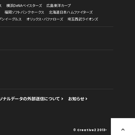
ス
横浜DeNAベイスターズ
広島東洋カープ
福岡ソフトバンクホークス
北海道日本ハムファイターズ
デンイーグルス
オリックス・バファローズ
埼玉西武ライオンズ
ソナルデータの外部送信について
お知らせ
© Creative2 2013-