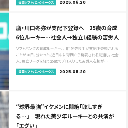
2025.06.20
福岡ソフトバンクホークス
鷹・川口冬弥が支配下登録へ 25歳の育成
6位ルーキー…社会人→独立L経験の苦労人
ソフトバンクの育成ルーキー、川口冬弥投手が支配下登録される
ことが20日、分かった。近日中に球団から発表される見通し。社会
人、独立リーグを経て25歳でプロ入りした苦労人右腕が…
2025.06.20
福岡ソフトバンクホークス
“球界最強”イケメンに悶絶「眩しすぎ
る…」 現れた美少年ルーキーとの共演が
「エグい」