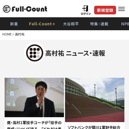
新規登録
新着
Full-Count＋
大谷翔平
特集・連載
NP
HOME
高村祐
高村祐 ニュース・速報
鷹・高村1軍投手コーチが「投手の
ソフトバンクが関川1軍野手総合
育成」について語る 「どれだけ考