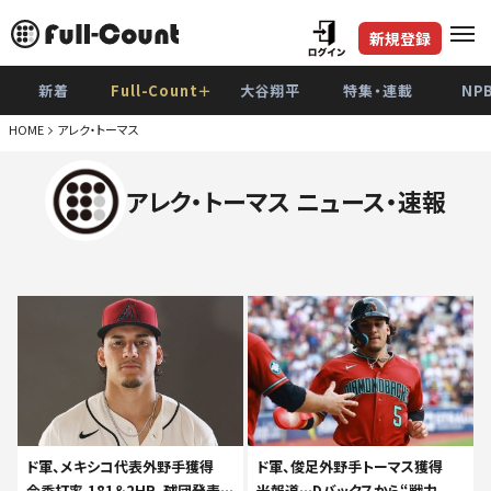
新規登録
新着
Full-Count＋
大谷翔平
特集・連載
NP
HOME
アレク・トーマス
アレク・トーマス ニュース・速報
ド軍、メキシコ代表外野手獲得
ド軍、俊足外野手トーマス獲得
今季打率.181＆2HR、球団発表…
米報道…Dバックスから“戦力