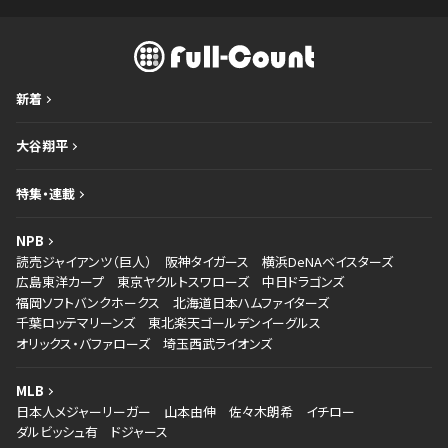
新着
大谷翔平
特集・連載
NPB
読売ジャイアンツ（巨人）
阪神タイガース
横浜DeNAベイスターズ
広島東洋カープ
東京ヤクルトスワローズ
中日ドラゴンズ
福岡ソフトバンクホークス
北海道日本ハムファイターズ
千葉ロッテマリーンズ
東北楽天ゴールデンイーグルス
オリックス・バファローズ
埼玉西武ライオンズ
MLB
日本人メジャーリーガー
山本由伸
佐々木朗希
イチロー
ダルビッシュ有
ドジャース