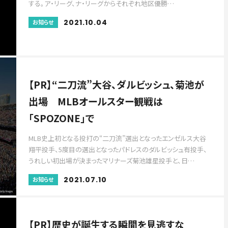
する。ア・リーグ、ナ・リーグからそれぞれ地区優勝…
2021.10.04
お知らせ
【PR】“二刀流”大谷、ダルビッシュ、菊池が
出場 MLBオールスター観戦は
「SPOZONE」で
MLB史上初となる投打の“二刀流”選出となったエンゼルス大谷
翔平投手、5度目の選出となったパドレスのダルビッシュ有投手、
うれしい初出場が決まったマリナーズ菊池雄星投手と、日…
2021.07.10
お知らせ
【PR】歴史が誕生する瞬間を見逃すな