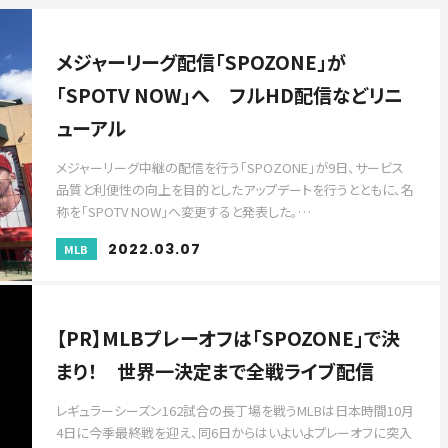
メジャーリーグ配信「SPOZONE」が
「SPOTV NOW」へ フルHD配信などリニ
ューアル
メジャーリーグ中継の配信を行う「SPOZONE」が9日、サービス
品質と利便性の向上を目的としたアップデートを行うとともに、名
称を「SPOTV NOW」へ変更すると発表した。…
2022.03.07
MLB
【PR】MLBプレーオフは「SPOZONE」で決
まり！ 世界一決定まで全戦ライブ配信
レギュラーシーズン162試合の長丁場を戦うMLBは日本時間10月
4日に今季最終戦を迎え、同6日からはいよいよプレーオフに突入