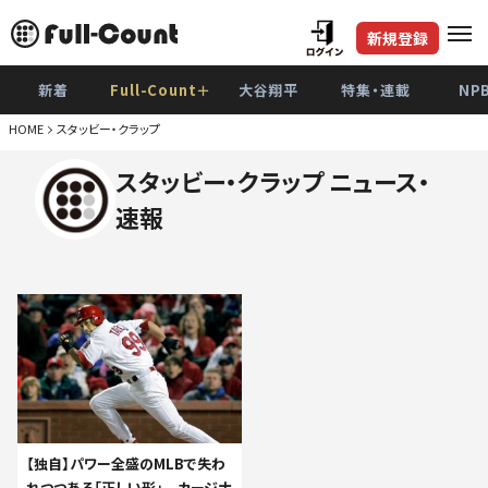
新規登録
新着
Full-Count＋
大谷翔平
特集・連載
NP
HOME
スタッビー・クラップ
スタッビー・クラップ ニュース・
速報
【独自】パワー全盛のMLBで失わ
れつつある「正しい形」 カージナ