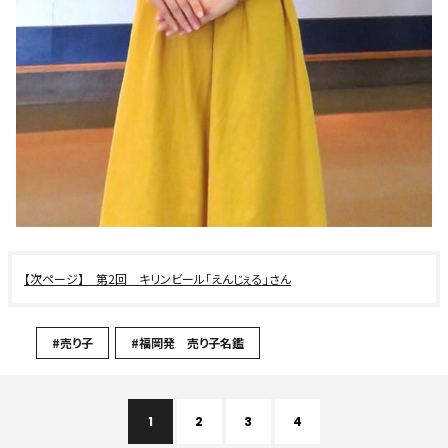
第2回 キリンビール「えんじぇる」さん
#売り子
#福岡発 売り子名鑑
1
2
3
4