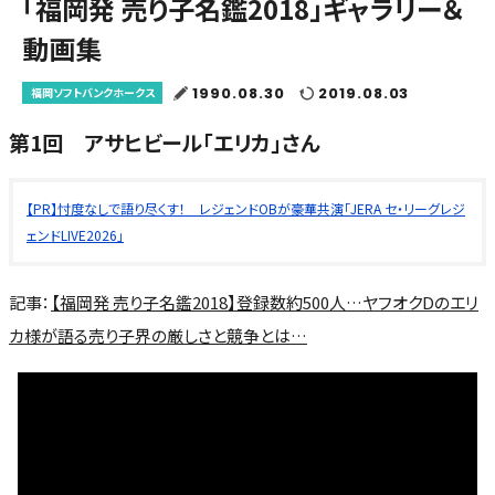
「福岡発 売り子名鑑2018」ギャラリー＆
動画集
1990.08.30
2019.08.03
福岡ソフトバンクホークス
第1回 アサヒビール「エリカ」さん
【PR】忖度なしで語り尽くす！ レジェンドOBが豪華共演「JERA セ・リーグレジ
ェンドLIVE2026」
記事：
【福岡発 売り子名鑑2018】登録数約500人…ヤフオクDのエリ
カ様が語る売り子界の厳しさと競争とは…