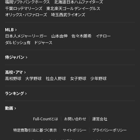
福岡ソフトバンクホークス
北海道日本ハムファイターズ
千葉ロッテマリーンズ
東北楽天ゴールデンイーグルス
オリックス・バファローズ
埼玉西武ライオンズ
MLB
日本人メジャーリーガー
山本由伸
佐々木朗希
イチロー
ダルビッシュ有
ドジャース
侍ジャパン
高校・アマ
高校野球
大学野球
社会人野球
女子野球
少年野球
ランキング
動画
Full-Countとは
お問い合わせ
運営会社
特定商取引法に基づく表示
サイトポリシー
プライバシーポリシー