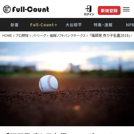
新規登録
新着
Full-Count＋
大谷翔平
特集・連載
NP
「福岡発 売り子名鑑2018」
HOME
プロ野球
パ・リーグ
福岡ソフトバンクホークス