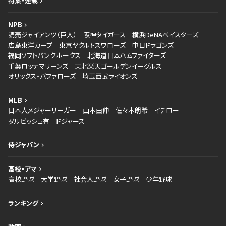
特集・連載
NPB
読売ジャイアンツ（巨人）
阪神タイガース
横浜DeNAベイスターズ
広島東洋カープ
東京ヤクルトスワローズ
中日ドラゴンズ
福岡ソフトバンクホークス
北海道日本ハムファイターズ
千葉ロッテマリーンズ
東北楽天ゴールデンイーグルス
オリックス・バファローズ
埼玉西武ライオンズ
MLB
日本人メジャーリーガー
山本由伸
佐々木朗希
イチロー
ダルビッシュ有
ドジャース
侍ジャパン
高校・アマ
高校野球
大学野球
社会人野球
女子野球
少年野球
ランキング