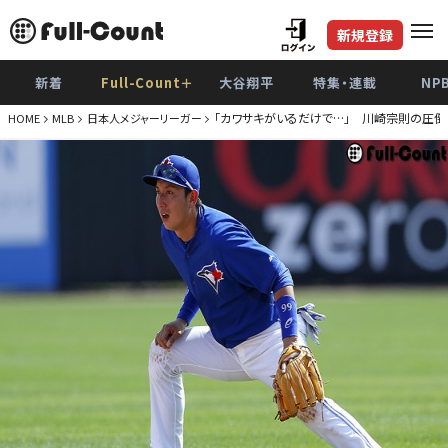
新規登録
新着
Full-Count＋
大谷翔平
特集・連載
NP
「カワサキがいるだけで…」 川崎宗則の圧
HOME
MLB
日本人メジャーリーガー