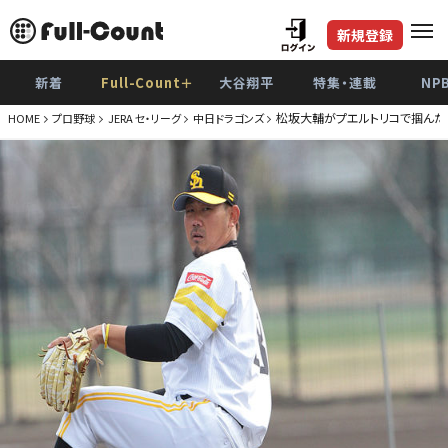
新規登録
新着
Full-Count＋
大谷翔平
特集・連載
NP
松坂大輔がプエルトリコで掴んだ
HOME
プロ野球
JERA セ・リーグ
中日ドラゴンズ