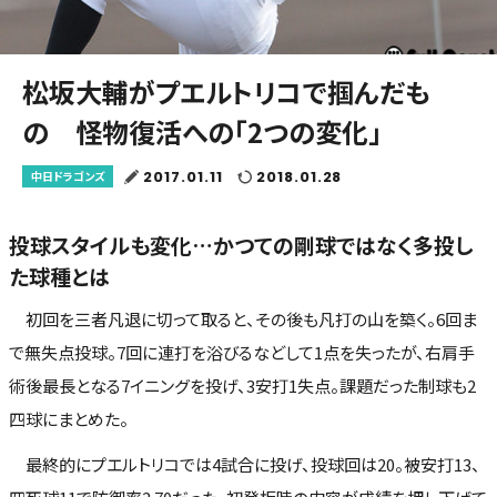
松坂大輔がプエルトリコで掴んだも
の 怪物復活への「2つの変化」
2017.01.11
2018.01.28
中日ドラゴンズ
投球スタイルも変化…かつての剛球ではなく多投し
た球種とは
初回を三者凡退に切って取ると、その後も凡打の山を築く。6回ま
で無失点投球。7回に連打を浴びるなどして1点を失ったが、右肩手
術後最長となる7イニングを投げ、3安打1失点。課題だった制球も2
四球にまとめた。
最終的にプエルトリコでは4試合に投げ、投球回は20。被安打13、