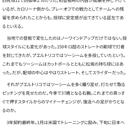
四死球11で防御率2.70だった。初登板時の内容が成績を押し下げて
いるが、カロリーナ側から、プレーオフでの戦力としてチームへの残
留を求められたことからも、投球に安定感が出てきている証左であ
るといえる。
当地での登板で変化したのはノーワインドアップだけではない。投
球スタイルにも変化があった。150キロ超のストレートの剛球で打者
を封じてきたが、プエルトリコではツーシームを多投していたという。
これまでもツーシームはカットボールとともに松坂の持ち球にはあ
った。だが、配球の中心はやはりストレート、そしてスライダーだった。
それがプエルトリコではツーシームを多く織り混ぜ、打たせて取る
ピッチングを見せたのだ。今季で37歳となる右腕。これまでの真っす
ぐで押すスタイルからのマイナーチェンジが、復活への足がかりとな
るのか。
3年契約最終年。1月は米国でトレーニングに励み、下旬に日本へ