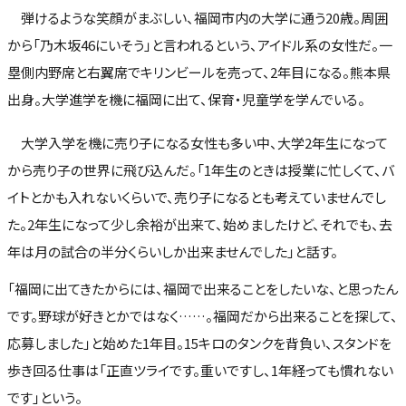
弾けるような笑顔がまぶしい、福岡市内の大学に通う20歳。周囲
から「乃木坂46にいそう」と言われるという、アイドル系の女性だ。一
塁側内野席と右翼席でキリンビールを売って、2年目になる。熊本県
出身。大学進学を機に福岡に出て、保育・児童学を学んでいる。
大学入学を機に売り子になる女性も多い中、大学2年生になって
から売り子の世界に飛び込んだ。「1年生のときは授業に忙しくて、バ
イトとかも入れないくらいで、売り子になるとも考えていませんでし
た。2年生になって少し余裕が出来て、始めましたけど、それでも、去
年は月の試合の半分くらいしか出来ませんでした」と話す。
「福岡に出てきたからには、福岡で出来ることをしたいな、と思ったん
です。野球が好きとかではなく……。福岡だから出来ることを探して、
応募しました」と始めた1年目。15キロのタンクを背負い、スタンドを
歩き回る仕事は「正直ツライです。重いですし、1年経っても慣れない
です」という。