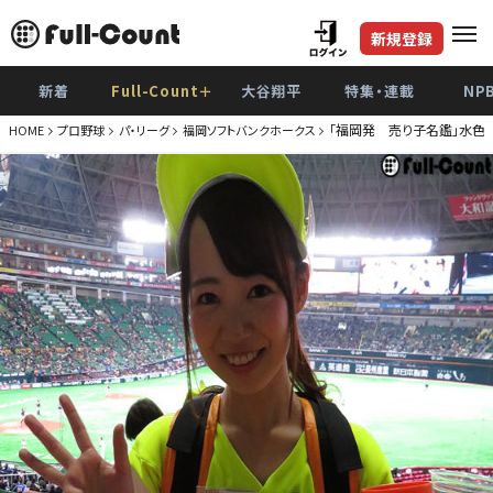
新規登録
新着
Full-Count＋
大谷翔平
特集・連載
NP
「福岡発 売り子名鑑」水色
HOME
プロ野球
パ・リーグ
福岡ソフトバンクホークス