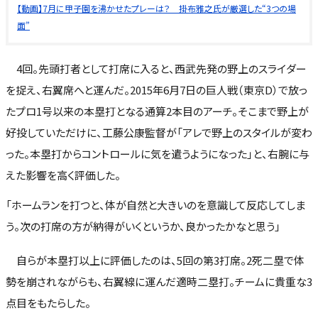
【動画】7月に甲子園を沸かせたプレーは？ 掛布雅之氏が厳選した“3つの場
面”
4回。先頭打者として打席に入ると、西武先発の野上のスライダー
を捉え、右翼席へと運んだ。2015年6月7日の巨人戦（東京D）で放っ
たプロ1号以来の本塁打となる通算2本目のアーチ。そこまで野上が
好投していただけに、工藤公康監督が「アレで野上のスタイルが変わ
った。本塁打からコントロールに気を遣うようになった」と、右腕に与
えた影響を高く評価した。
「ホームランを打つと、体が自然と大きいのを意識して反応してしま
う。次の打席の方が納得がいくというか、良かったかなと思う」
自らが本塁打以上に評価したのは、5回の第3打席。2死二塁で体
勢を崩されながらも、右翼線に運んだ適時二塁打。チームに貴重な3
点目をもたらした。