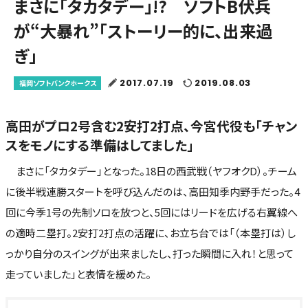
まさに「タカタデー」!? ソフトB伏兵
が“大暴れ”「ストーリー的に、出来過
ぎ」
2017.07.19
2019.08.03
福岡ソフトバンクホークス
高田がプロ2号含む2安打2打点、今宮代役も「チャン
スをモノにする準備はしてました」
まさに「タカタデー」となった。18日の西武戦（ヤフオクD）。チーム
に後半戦連勝スタートを呼び込んだのは、高田知季内野手だった。4
回に今季1号の先制ソロを放つと、5回にはリードを広げる右翼線へ
の適時二塁打。2安打2打点の活躍に、お立ち台では「（本塁打は）し
っかり自分のスイングが出来ましたし、打った瞬間に入れ！と思って
走っていました」と表情を緩めた。