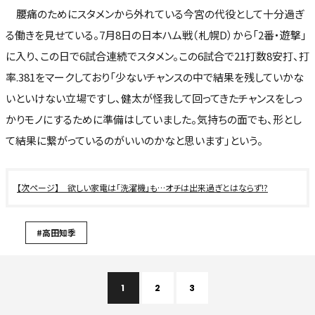
腰痛のためにスタメンから外れている今宮の代役として十分過ぎ
る働きを見せている。7月8日の日本ハム戦（札幌D）から「2番・遊撃」
に入り、この日で6試合連続でスタメン。この6試合で21打数8安打、打
率.381をマークしており「少ないチャンスの中で結果を残していかな
いといけない立場ですし、健太が怪我して回ってきたチャンスをしっ
かりモノにするために準備はしていました。気持ちの面でも、形とし
て結果に繋がっているのがいいのかなと思います」という。
欲しい家電は「洗濯機」も…オチは出来過ぎとはならず!?
#高田知季
1
2
3