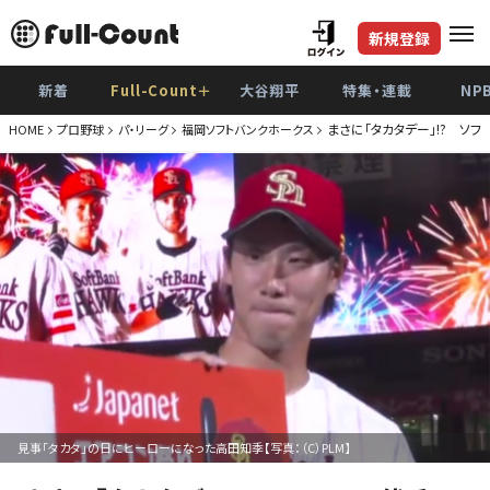
新規登録
新着
Full-Count＋
大谷翔平
特集・連載
NP
まさに「タカタデー」!? ソフ
HOME
プロ野球
パ・リーグ
福岡ソフトバンクホークス
見事「タカタ」の日にヒーローになった高田知季【写真：（C）PLM】