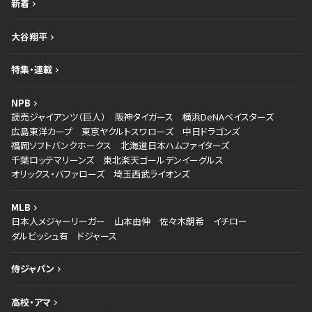
新着
大谷翔平
特集・連載
NPB
読売ジャイアンツ（巨人）
阪神タイガース
横浜DeNAベイスターズ
広島東洋カープ
東京ヤクルトスワローズ
中日ドラゴンズ
福岡ソフトバンクホークス
北海道日本ハムファイターズ
千葉ロッテマリーンズ
東北楽天ゴールデンイーグルス
オリックス・バファローズ
埼玉西武ライオンズ
MLB
日本人メジャーリーガー
山本由伸
佐々木朗希
イチロー
ダルビッシュ有
ドジャース
侍ジャパン
高校・アマ