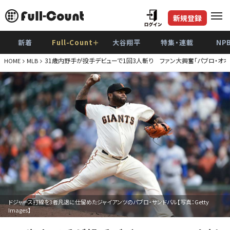
新規登録
新着
Full-Count＋
大谷翔平
特集・連載
NP
31歳内野手が投手デビューで1回3人斬り ファン大興奮「パブロ・オオ
HOME
MLB
ドジャース打線を3者凡退に仕留めたジャイアンツのパブロ・サンドバル【写真：Getty
Images】