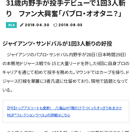
31歳内野手が投手デビューで1回3人斬
り ファン大興奮「パブロ・オオタニ？」
2018.04.30
2019.08.03
MLB
ジャイアンツ・サンドバルが1回3人斬りの好投
ジャイアンツのパブロ・サンドバル内野手が28日（日本時間29日）
の本拠地ドジャース戦で6-15と大量リードを許した9回に自身プロの
キャリアを通じて初めて投手を務めた。マウンドではカーブを操り、ド
ジャース打線を華麗に3者凡退に仕留めており、現地で話題となって
いる。
【PR】トップアスリートも愛飲！ 八海山の『麹だけでつくったすっきりあまさけ
MLB™コレクションラベル』の詳細はこちら