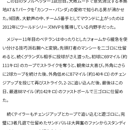
この日のダブルヘッダー1試合目。大敗ムードで意気消沈する本拠
地AT＆Tパークを「カンフー・パンダ」の愛称で知られる男が沸かせ
た。9回表、大歓声の中、チーム5番手としてマウンドに上がったのは
2012年にワールドシリーズMVPを獲得している内野手だった。
メジャー11年目のベテランはゆったりとしたフォームから緩急を使
い分ける技巧派右腕へと変貌。先頭打者のマンシーを二ゴロに仕留
めると、続くグランダル相手に投球がさえ渡った。初球に69マイル（約
111キロ）のカーブでストライクを奪うと、観衆は大喜び。外角にさら
に2球カーブを続けた後、外角低めに87マイル（約140キロ）のチェン
ジアップを投じて再びストライク。2-2に追い込んだ後、最後はこの
日、最速88マイル（約142キロ）のファストボールで三ゴロに仕留め
た。
続くテイラーもチェンジアップとカーブで追い込むと遊ゴロに。完
璧に3者凡退で仕留めたサンドバルは大興奮のファンからスタンディ