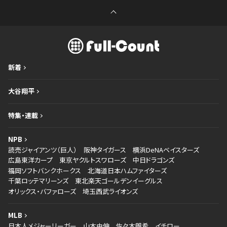
新着
大谷翔平
特集・連載
NPB
読売ジャイアンツ（巨人）
阪神タイガース
横浜DeNAベイスターズ
広島東洋カープ
東京ヤクルトスワローズ
中日ドラゴンズ
福岡ソフトバンクホークス
北海道日本ハムファイターズ
千葉ロッテマリーンズ
東北楽天ゴールデンイーグルス
オリックス・バファローズ
埼玉西武ライオンズ
MLB
日本人メジャーリーガー
山本由伸
佐々木朗希
イチロー