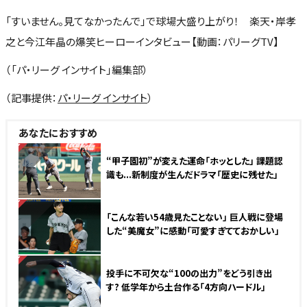
「すいません。見てなかったんで」で球場大盛り上がり！ 楽天・岸孝
之と今江年晶の爆笑ヒーローインタビュー【動画：パリーグTV】
（「パ・リーグ インサイト」編集部）
（記事提供：
パ・リーグ インサイト
）
あなたにおすすめ
NEW
“甲子園初”が変えた運命「ホッとした」 課題認
識も...新制度が生んだドラマ「歴史に残せた」
NEW
「こんな若い54歳見たことない」 巨人戦に登場
した“美魔女”に感動「可愛すぎてておかしい」
NEW
投手に不可欠な“100の出力”をどう引き出
す? 低学年から土台作る「4方向ハードル」