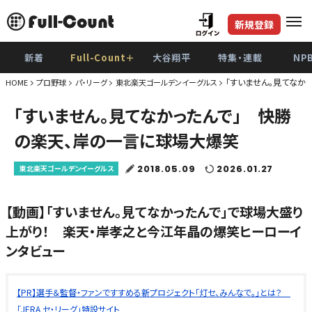
新規登録
新着
Full-Count＋
大谷翔平
特集・連載
NP
「すいません。見てなか
HOME
プロ野球
パ・リーグ
東北楽天ゴールデンイーグルス
「すいません。見てなかったんで」 快勝
の楽天、岸の一言に球場大爆笑
2018.05.09
2026.01.27
東北楽天ゴールデンイーグルス
【動画】「すいません。見てなかったんで」で球場大盛り
上がり！ 楽天・岸孝之と今江年晶の爆笑ヒーローイ
ンタビュー
【PR】選手＆監督・ファンですすめる新プロジェクト「灯セ、みんなで。」とは？
「JERA セ・リーグ」特設サイト