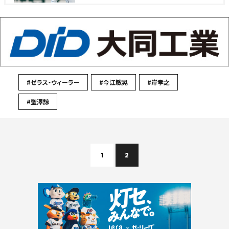
#ゼラス・ウィーラー
#今江敏晃
#岸孝之
#聖澤諒
1
2