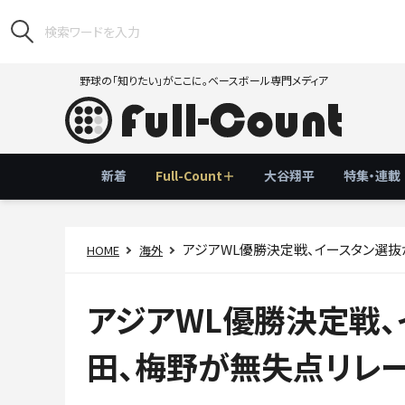
野球の「知りたい」がここに。ベースボール専門メディア
新着
Full-Count＋
大谷翔平
特集・連載
アジアWL優勝決定戦、イースタン選
HOME
海外
アジアWL優勝決定戦
田、梅野が無失点リレ