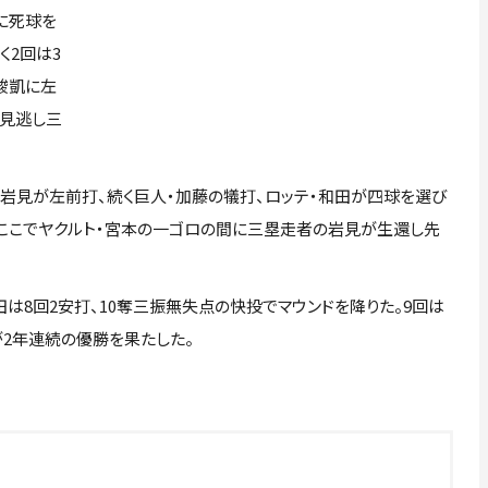
に死球を
く2回は3
駿凱に左
を見逃し三
岩見が左前打、続く巨人・加藤の犠打、ロッテ・和田が四球を選び
。ここでヤクルト・宮本の一ゴロの間に三塁走者の岩見が生還し先
8回2安打、10奪三振無失点の快投でマウンドを降りた。9回は
が2年連続の優勝を果たした。