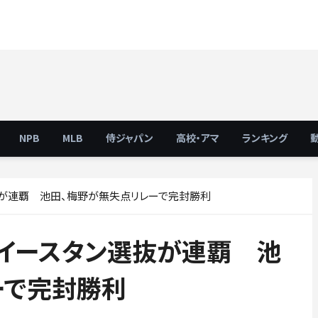
NPB
MLB
侍ジャパン
高校・アマ
ランキング
抜が連覇 池田、梅野が無失点リレーで完封勝利
、イースタン選抜が連覇 池
ーで完封勝利