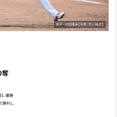
楽天・池田隆英【写真：荒川祐史】
0奪
日、優勝
で勝利し