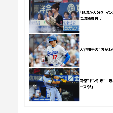
「野球が大好き」イン
に球場釘付け
NEW
大谷翔平の“おかわり
NEW
同僚“ドン引き”..
ースや!」