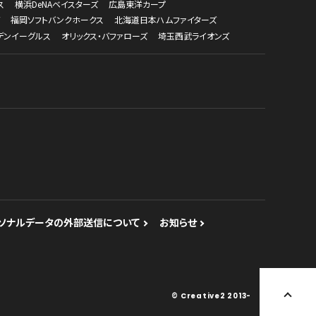
ス
横浜DeNAベイスターズ
広島東洋カープ
福岡ソフトバンクホークス
北海道日本ハムファイターズ
デンイーグルス
オリックス・バファローズ
埼玉西武ライオンズ
ソナルデータの外部送信について
お知らせ
© Creative2 2013-