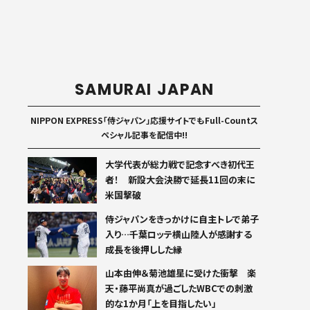
SAMURAI JAPAN
NIPPON EXPRESS「侍ジャパン」応援サイトでもFull-Countス
ペシャル記事を配信中!!
大学代表が総力戦で記念すべき初代王
者！ 新設大会決勝で延長11回の末に
米国撃破
侍ジャパンをきっかけに自主トレで弟子
入り…千葉ロッテ横山陸人が感謝する
成長を後押しした縁
山本由伸＆菊池雄星に受けた衝撃 楽
天・藤平尚真が過ごしたWBCでの刺激
的な1か月「上を目指したい」