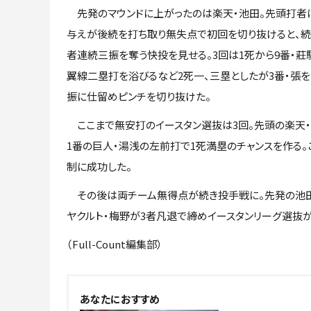
先発のマウンドに上がったのは楽天・池田。先頭打者
与えが後続を打ち取り無失点で初回を切り抜けると、続
者連続三振を奪う快投を見せる。3回は1死から9番・莊
翼線二塁打を浴びるなど2死一、三塁としたが3番・張
振に仕留めピンチを切り抜けた。
ここまで無安打のイースタン選抜は3回。先頭の楽天・
1番の巨人・湯浅の左前打で1死満塁のチャンスを作る
制に成功した。
その後は両チーム無得点が続き投手戦に。先発の池田は
ヤクルト・梅野が3者凡退で締めイースタンリーグ選抜
（Full-Count編集部）
NEW
あなたにおすすめ