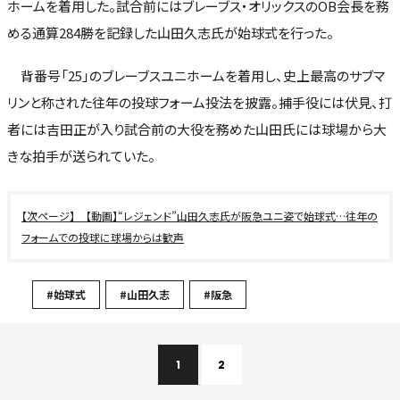
ホームを着用した。試合前にはブレーブス・オリックスのOB会長を務
める通算284勝を記録した山田久志氏が始球式を行った。
背番号「25」のブレーブスユニホームを着用し、史上最高のサブマ
リンと称された往年の投球フォーム投法を披露。捕手役には伏見、打
者には吉田正が入り試合前の大役を務めた山田氏には球場から大
きな拍手が送られていた。
【動画】“レジェンド”山田久志氏が阪急ユニ姿で始球式…往年の
フォームでの投球に球場からは歓声
#始球式
#山田久志
#阪急
1
2