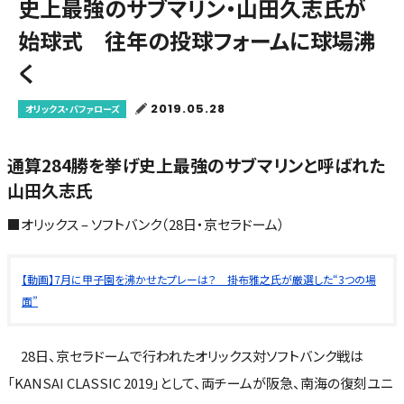
史上最強のサブマリン・山田久志氏が
始球式 往年の投球フォームに球場沸
く
2019.05.28
オリックス・バファローズ
通算284勝を挙げ史上最強のサブマリンと呼ばれた
山田久志氏
■オリックス – ソフトバンク（28日・京セラドーム）
【動画】7月に甲子園を沸かせたプレーは？ 掛布雅之氏が厳選した“3つの場
面”
28日、京セラドームで行われたオリックス対ソフトバンク戦は
「KANSAI CLASSIC 2019」として、両チームが阪急、南海の復刻ユニ