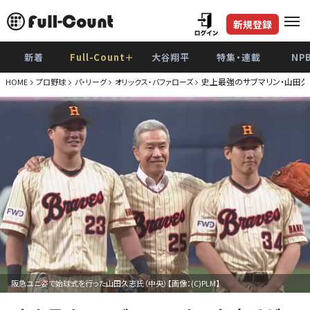
新規登録
新着
Full-Count＋
大谷翔平
特集・連載
NP
史上最強のサブマリン・山田
HOME
プロ野球
パ・リーグ
オリックス・バファローズ
阪急ユニ姿で始球式を行った山田久志氏（中央）【画像：(C)PLM】