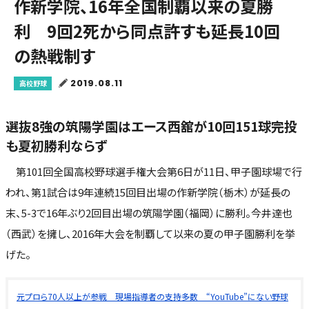
作新学院、16年全国制覇以来の夏勝
利 9回2死から同点許すも延長10回
の熱戦制す
2019.08.11
高校野球
選抜8強の筑陽学園はエース西舘が10回151球完投
も夏初勝利ならず
第101回全国高校野球選手権大会第6日が11日、甲子園球場で行
われ、第1試合は9年連続15回目出場の作新学院（栃木）が延長の
末、5-3で16年ぶり2回目出場の筑陽学園（福岡）に勝利。今井達也
（西武）を擁し、2016年大会を制覇して以来の夏の甲子園勝利を挙
げた。
元プロら70人以上が参戦 現場指導者の支持多数 “YouTube”にない野球