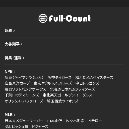
新着
大谷翔平
特集・連載
NPB
読売ジャイアンツ（巨人）
阪神タイガース
横浜DeNAベイスターズ
広島東洋カープ
東京ヤクルトスワローズ
中日ドラゴンズ
福岡ソフトバンクホークス
北海道日本ハムファイターズ
千葉ロッテマリーンズ
東北楽天ゴールデンイーグルス
オリックス・バファローズ
埼玉西武ライオンズ
MLB
日本人メジャーリーガー
山本由伸
佐々木朗希
イチロー
ダルビッシュ有
ドジャース