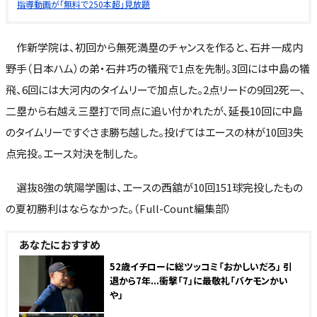
指導動画が「無料で250本超」見放題
作新学院は、初回から無死満塁のチャンスを作ると、石井一成内
野手（日本ハム）の弟・石井巧の犠飛で1点を先制。3回には中島の犠
飛、6回には大河内のタイムリーで加点した。2点リードの9回2死一、
二塁から右越え三塁打で同点に追い付かれたが、延長10回に中島
のタイムリーですぐさま勝ち越した。投げてはエースの林が10回3失
点完投。エース対決を制した。
選抜8強の筑陽学園は、エースの西舘が10回151球完投したもの
の夏初勝利はならなかった。（Full-Count編集部）
あなたにおすすめ
52歳イチローに総ツッコミ「おかしいだろ」 引
退から7年...衝撃「7」に最敬礼「バケモンかい
や」