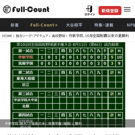
新規登録
新着
Full-Count＋
大谷翔平
特集・連載
NP
作新学院、16年全国制覇以来の夏勝利 9
HOME
独立リーグ・アマチュア
高校野球
作新学院（栃木）が延長の末に筑陽学園（福岡）に勝利