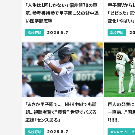
「人生は1回しかない」 偏差値70の東
甲子園Vから1
筑、参考書持参で甲子園...父の背中追
「ビビった」
い医学部志望
変化「やばい」
2026.8.7
20
高校野球
高校野球
「まさか甲子園で...」 NHK中継でも話
巨人の発表に「
題...視聴者驚く“爆音” 世界でバズる
ー直前...“
応援「センスある」
「!!!!!」
2026.8.7
高校野球
JERA セ・リーグ