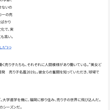
せないの
カーの売
段ばかり
化で、実
も高い。
た“3つ
く売り子たちも、それぞれに人間模様があり働いている。“美女ど
発 売り子名鑑2019」。彼女らの奮闘を知っていただき、球場で
。大学進学を機に、福岡に移り住み、売り子の世界に飛び込んだ。
のシーズンだ。