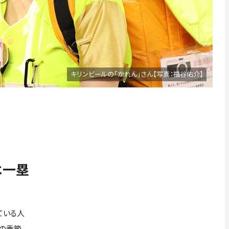
キリンビールの「かれん」さん【写真：福谷佑介】
は一塁
ている人
の季節、