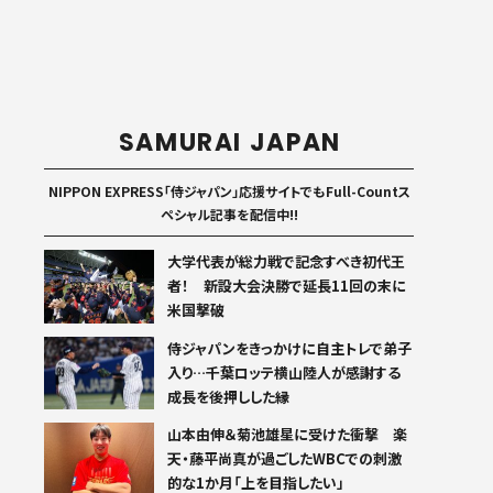
SAMURAI JAPAN
NIPPON EXPRESS「侍ジャパン」応援サイトでもFull-Countス
ペシャル記事を配信中!!
大学代表が総力戦で記念すべき初代王
者！ 新設大会決勝で延長11回の末に
米国撃破
侍ジャパンをきっかけに自主トレで弟子
入り…千葉ロッテ横山陸人が感謝する
成長を後押しした縁
山本由伸＆菊池雄星に受けた衝撃 楽
天・藤平尚真が過ごしたWBCでの刺激
的な1か月「上を目指したい」