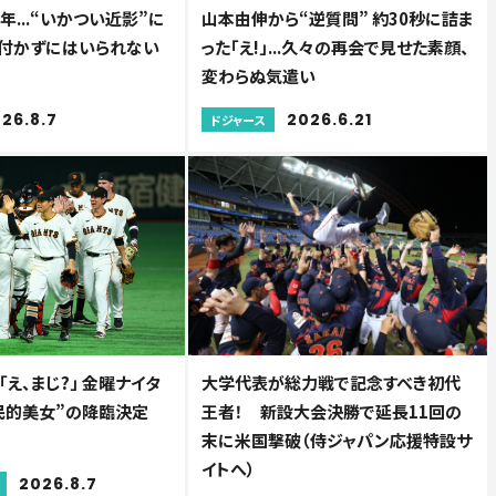
年...“いかつい近影”に
山本由伸から“逆質問” 約30秒に詰ま
 気付かずにはいられない
った「え!」...久々の再会で見せた素顔、
変わらぬ気遣い
26.8.7
2026.6.21
ドジャース
え、まじ?」 金曜ナイタ
大学代表が総力戦で記念すべき初代
国民的美女”の降臨決定
王者！ 新設大会決勝で延長11回の
末に米国撃破（侍ジャパン応援特設サ
イトへ）
2026.8.7