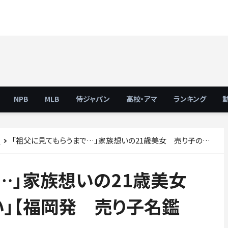
NPB
MLB
侍ジャパン
高校・アマ
ランキング
「祖父に見てもらうまで…」家族想いの21歳美女 売り子の世界は「泥臭い」【福岡発 売り子名鑑2019】
ス
で…」家族想いの21歳美女
い」【福岡発 売り子名鑑