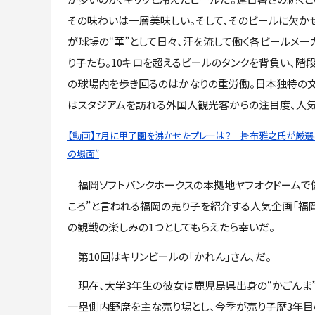
その味わいは一層美味しい。そして、そのビールに欠か
が球場の“華”として日々、汗を流して働く各ビールメー
り子たち。10キロを超えるビールのタンクを背負い、階
の球場内を歩き回るのはかなりの重労働。日本独特の文
はスタジアムを訪れる外国人観光客からの注目度、人気
【動画】7月に甲子園を沸かせたプレーは？ 掛布雅之氏が厳選し
の場面”
福岡ソフトバンクホークスの本拠地ヤフオクドームで働
ころ”と言われる福岡の売り子を紹介する人気企画「福岡
の観戦の楽しみの1つとしてもらえたら幸いだ。
第10回はキリンビールの「かれん」さん、だ。
現在、大学3年生の彼女は鹿児島県出身の“かごんま”
一塁側内野席を主な売り場とし、今季が売り子歴3年目