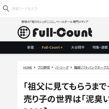
野球の「知りたい」がここに。ベースボール専門メディア
新着
Full-Count＋
大谷翔平
特集・連載
HOME
プロ野球
パ・リーグ
福岡ソフトバンクホーク
「祖父に見てもらうま
売り子の世界は「泥臭