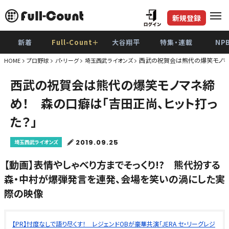
新規登録
新着
Full-Count＋
大谷翔平
特集・連載
NP
西武の祝賀会は熊代の爆笑モノマネ
HOME
プロ野球
パ・リーグ
埼玉西武ライオンズ
西武の祝賀会は熊代の爆笑モノマネ締
め！ 森の口癖は「吉田正尚、ヒット打っ
た？」
2019.09.25
埼玉西武ライオンズ
【動画】表情やしゃべり方までそっくり!? 熊代扮する
森・中村が爆弾発言を連発、会場を笑いの渦にした実
際の映像
【PR】忖度なしで語り尽くす！ レジェンドOBが豪華共演「JERA セ・リーグレジ