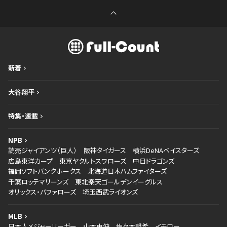
新着
大谷翔平
特集・連載
NPB
読売ジャイアンツ（巨人）
阪神タイガース
横浜DeNAベイスターズ
広島東洋カープ
東京ヤクルトスワローズ
中日ドラゴンズ
福岡ソフトバンクホークス
北海道日本ハムファイターズ
千葉ロッテマリーンズ
東北楽天ゴールデンイーグルス
オリックス・バファローズ
埼玉西武ライオンズ
MLB
日本人メジャーリーガー
山本由伸
佐々木朗希
イチロー