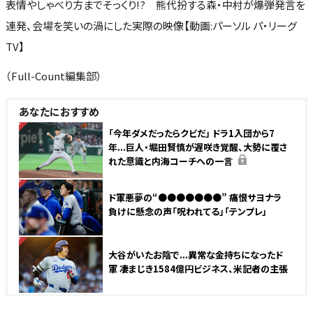
表情やしゃべり方までそっくり!? 熊代扮する森・中村が爆弾発言を
連発、会場を笑いの渦にした実際の映像【動画:パーソル パ・リーグ
TV】
（Full-Count編集部）
あなたにおすすめ
NEW
「今年ダメだったらクビだ」 ドラ1入団から7
年...巨人・堀田賢慎が遅咲き覚醒、大勢に覆さ
れた意識と内海コーチへの一言
NEW
ド軍悪夢の“●●●●●●●” 痛恨サヨナラ
負けに懸念の声「呪われてる」「テンプレ」
NEW
大谷がいたお陰で...異常な金持ちになったド
軍 凄まじき1584億円ビジネス、米記者の主張