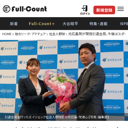
新規登録
新着
Full-Count＋
大谷翔平
特集・連載
NP
元広島梵が現役引退会見、今後はスポー
HOME
独立リーグ・アマチュア
社会人野球
引退会見を行ったエイジェック社会人野球部の元広島・梵英心【写真：編集部】