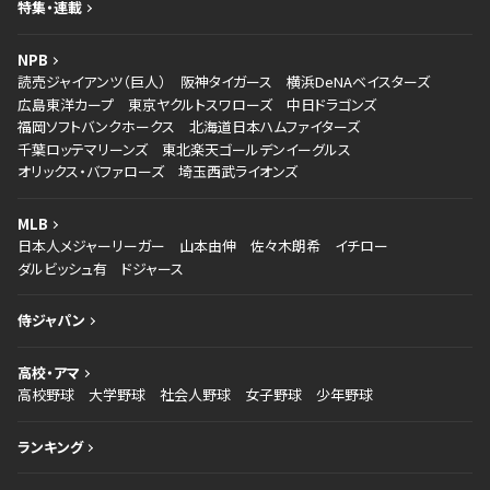
特集・連載
NPB
読売ジャイアンツ（巨人）
阪神タイガース
横浜DeNAベイスターズ
広島東洋カープ
東京ヤクルトスワローズ
中日ドラゴンズ
福岡ソフトバンクホークス
北海道日本ハムファイターズ
千葉ロッテマリーンズ
東北楽天ゴールデンイーグルス
オリックス・バファローズ
埼玉西武ライオンズ
MLB
日本人メジャーリーガー
山本由伸
佐々木朗希
イチロー
ダルビッシュ有
ドジャース
侍ジャパン
高校・アマ
高校野球
大学野球
社会人野球
女子野球
少年野球
ランキング