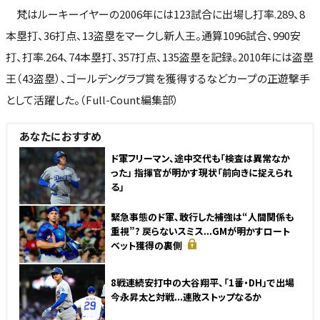
梵はルーキーイヤーの2006年には123試合に出場し打率.289、8
本塁打、36打点、13盗塁をマークし新人王。通算1096試合、990安
打、打率.264、74本塁打、357打点、135盗塁を記録。2010年には盗塁
王（43盗塁）、ゴールデングラブ賞を獲得するなどカープの正遊撃手
として活躍した。（Full-Count編集部）
あなたにおすすめ
ド軍フリーマン、途中交代も「検査は異常なか
った」 指揮官が明かす現状「前向きに捉えられ
る」
緊急事態のド軍、敢行した補強は“人間関係も
重視”? 戻らないスミス...GMが明かすロート
ベット獲得の裏側
8戦連続安打中の大谷翔平、「1番・DH」で出場
今永昇太と対戦...連敗ストップなるか