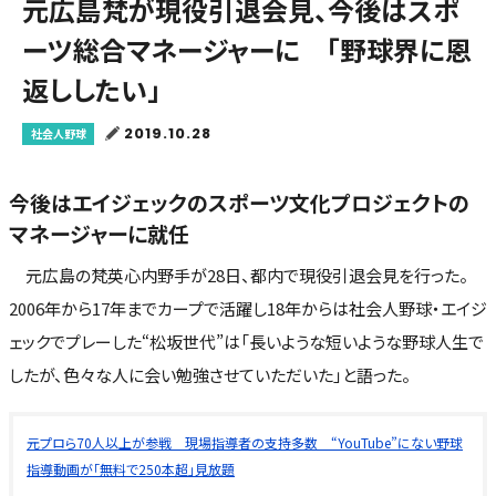
元広島梵が現役引退会見、今後はスポ
ーツ総合マネージャーに 「野球界に恩
返ししたい」
2019.10.28
社会人野球
今後はエイジェックのスポーツ文化プロジェクトの
マネージャーに就任
元広島の梵英心内野手が28日、都内で現役引退会見を行った。
2006年から17年までカープで活躍し18年からは社会人野球・エイジ
ェックでプレーした“松坂世代”は「長いような短いような野球人生で
したが、色々な人に会い勉強させていただいた」と語った。
元プロら70人以上が参戦 現場指導者の支持多数 “YouTube”にない野球
指導動画が「無料で250本超」見放題