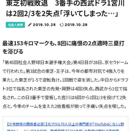
東芝初戦敗退 3番手の西武ドラ1宮川
は2回2/3を2失点「浮いてしまった…」
2019.10.28
2019.10.29
社会人野球
最速153キロマークも、8回に痛恨の2点適時三塁打
を浴びる
「第45回社会人野球日本選手権大会」第4日目が28日、京セラドーム
で行われた。第3試合の東芝-王子は、今年の都市対抗で4強入りを
果たした東芝が1-5で逆転負け。1回戦で姿を消した。中日からドラフ
ト3位で指名された東芝の先発・岡野は4回3失点。西武から1位で指
名され、この日3番手で登板した宮川は6回から2回2/3を投げて2失
点と、今季のチームを支えた2枚看板が揃って手痛い失点を喫した。
【少年野球の関係者必見！】元プロら70人以上の専門家が「YouTubeにない」野
球のトレーニング法を伝授 簡単登録で「250本超」の動画が無料で見放題