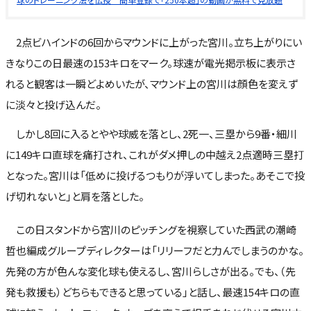
2点ビハインドの6回からマウンドに上がった宮川。立ち上がりにい
きなりこの日最速の153キロをマーク。球速が電光掲示板に表示さ
れると観客は一瞬どよめいたが、マウンド上の宮川は顔色を変えず
に淡々と投げ込んだ。
しかし8回に入るとやや球威を落とし、2死一、三塁から9番・細川
に149キロ直球を痛打され、これがダメ押しの中越え2点適時三塁打
となった。宮川は「低めに投げるつもりが浮いてしまった。あそこで投
げ切れないと」と肩を落とした。
この日スタンドから宮川のピッチングを視察していた西武の潮崎
哲也編成グループディレクターは「リリーフだと力んでしまうのかな。
先発の方が色んな変化球も使えるし、宮川らしさが出る。でも、（先
発も救援も）どちらもできると思っている」と話し、最速154キロの直