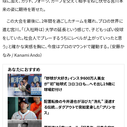
球に加え、カット、フォーク、カーブを交えて相手をねじ伏せる宮川本
来の姿に期待を寄せた。
この大会を最後に、2年間を過ごしたチームを離れ、プロの世界に
進む宮川。「（入社時は）大学の延長という感じで、子どもっぽい投球
をしていた。社会人でプレーするうちにレベルが上がっていったと思
う」と確かな実感を胸に、今度はプロのマウンドで躍動する。（安藤か
なみ / Kanami Ando）
あなたにおすすめ
「野球が大好き」インスタ600万人美女
が“初”始球式 コロコロも...へそ出し19歳に
球場釘付け
配置転換の今井達也が浴びた“洗礼” 浸透す
る伝統...ダグアウトで突如変身した「プリンセ
ス」