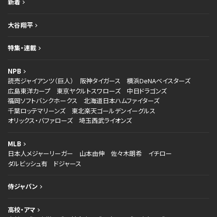
新着
大谷翔平
特集・連載
NPB
読売ジャイアンツ（巨人）
阪神タイガース
横浜DeNAベイスターズ
広島東洋カープ
東京ヤクルトスワローズ
中日ドラゴンズ
福岡ソフトバンクホークス
北海道日本ハムファイターズ
千葉ロッテマリーンズ
東北楽天ゴールデンイーグルス
オリックス・バファローズ
埼玉西武ライオンズ
MLB
日本人メジャーリーガー
山本由伸
佐々木朗希
イチロー
ダルビッシュ有
ドジャース
侍ジャパン
高校・アマ