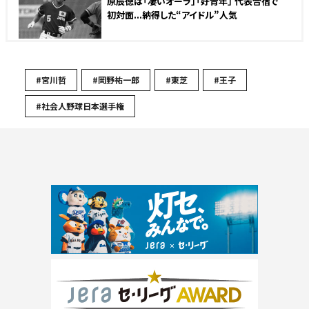
原辰徳は「凄いオーラ」「好青年」 代表合宿で
初対面...納得した“アイドル”人気
#宮川哲
#岡野祐一郎
#東芝
#王子
#社会人野球日本選手権