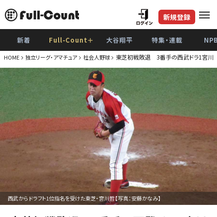
新規登録
新着
Full-Count＋
大谷翔平
特集・連載
NP
東芝初戦敗退 3番手の西武ドラ1宮川は2
HOME
独立リーグ・アマチュア
社会人野球
西武からドラフト1位指名を受けた東芝・宮川哲【写真：安藤かなみ】