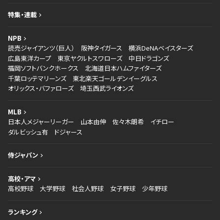
特集・連載
NPB
読売ジャイアンツ（巨人）
阪神タイガース
横浜DeNAベイスターズ
広島東洋カープ
東京ヤクルトスワローズ
中日ドラゴンズ
福岡ソフトバンクホークス
北海道日本ハムファイターズ
千葉ロッテマリーンズ
東北楽天ゴールデンイーグルス
オリックス・バファローズ
埼玉西武ライオンズ
MLB
日本人メジャーリーガー
山本由伸
佐々木朗希
イチロー
ダルビッシュ有
ドジャース
侍ジャパン
高校・アマ
高校野球
大学野球
社会人野球
女子野球
少年野球
ランキング