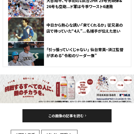
大谷翔平、今季初の1試合2HR 25号先頭弾&
26号も空砲...ド軍は今季ワースト6連敗
NEW
中日から熱心な誘い「来てくれるか」 従兄弟の
店で待っていた“4人”...名捕手が伝えた思い
「引っ張っていくじゃない」 仙台育英・須江監督
が求める“令和のリーダー像”
この画像の記事を読む