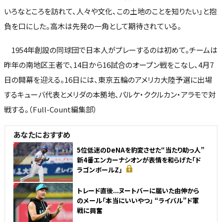
いろなところを訪れて、人々や文化、この土地のことを知りたい」と抱
負を口にした。高木は先発の一角として期待されている。
1954年創設の同球団で日本人がプレーするのは初めて。チームは
昨年の南地区王者で、14日から16試合のオープン戦をこなし、4月7
日の開幕を迎える。16日には、東京五輪のアメリカ大陸予選に出場
するキューバ代表とメリダの本拠地、パルケ・ククルカン・アラモで対
戦する。（Full-Count編集部）
あなたにおすすめ
NEW
5位低迷のDeNAを豹変させた“当たり助っ人”
新4番エンカーナシオンが表情を和らげた「ド
ラゴンボールZ」
NEW
トレード直後...ヌートバーに届いた由伸から
のメール「本当にいいやつ」 “ライバル”ド軍
戦に興奮