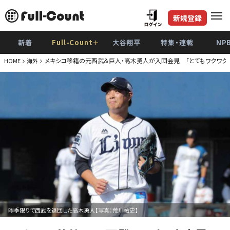
新規登録
新着
Full-Count＋
大谷翔平
特集・連載
NP
メキシコ移籍の元西武＆巨人・高木勇人が入団会見 「とてもワクワクし
HOME
海外
昨季限りで西武を退団した高木勇人【写真：荒川祐史】