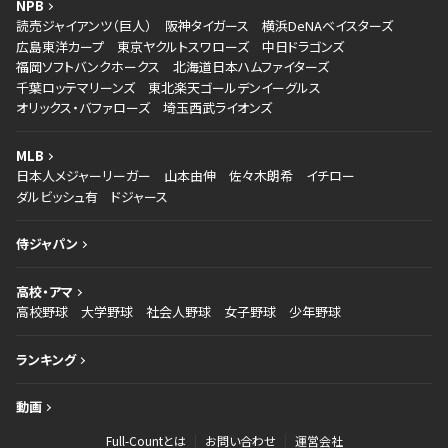
NPB
読売ジャイアンツ（巨人）
阪神タイガース
横浜DeNAベイスターズ
広島東洋カープ
東京ヤクルトスワローズ
中日ドラゴンズ
福岡ソフトバンクホークス
北海道日本ハムファイターズ
千葉ロッテマリーンズ
東北楽天ゴールデンイーグルス
オリックス・バファローズ
埼玉西武ライオンズ
MLB
日本人メジャーリーガー
山本由伸
佐々木朗希
イチロー
ダルビッシュ有
ドジャース
侍ジャパン
高校・アマ
高校野球
大学野球
社会人野球
女子野球
少年野球
ランキング
動画
Full-Countとは
お問い合わせ
運営会社