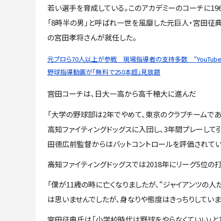
若い選手を育成している。このアカデミーのコーチに19
「8時半の男」と呼ばれ一世を風靡した元巨人・宮田征
の宮田孝将さんが就任した。
元プロら70人以上が参戦 現場指導者の支持多数 “YouTub
野球指導動画が「無料で250本超」見放題
――宮田コーチは、日大一高から高千穂大に進んだ
「大学の野球部は2年でやめて、東京のクラブチームであ
高知ファイティングドッグスに入団し、3年間プレーして
田徳広前監督からはバットコントロールを評価されてい
――高知ファイティングドッグスでは2018年にリーグ5位
「僕が11歳の時に亡くなりましたが、“ジャイアンツの
は思いませんでしたが、身なりや態度はきっちりしていま
――宮田征典氏は「小学校時代は野球をやらなくていい」と