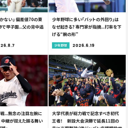
かない」 偏差値70の東
少年野球に多い「バットの外回り」は
で甲子園...父の背中追
なぜ起きる? 専門家が指摘...打率を下
げる“腕の形”
26.8.7
2026.6.19
少年野球
戦...無念の注目左腕に
大学代表が総力戦で記念すべき初代
」 中継が捉えた振る舞い
王者！ 新設大会決勝で延長11回の