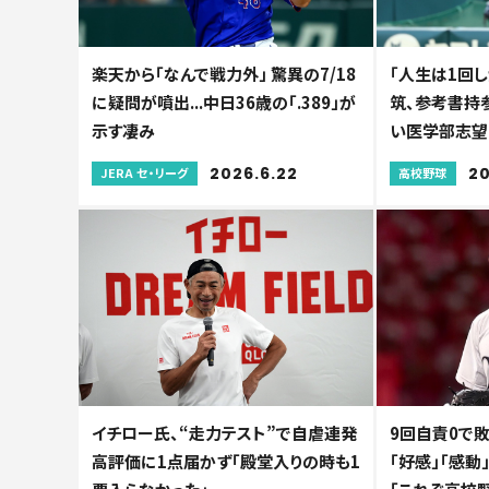
楽天から「なんで戦力外」 驚異の7/18
「人生は1回し
に疑問が噴出...中日36歳の「.389」が
筑、参考書持参
示す凄み
い医学部志望
2026.6.22
20
JERA セ・リーグ
高校野球
イチロー氏、“走力テスト”で自虐連発
9回自責0で敗
高評価に1点届かず「殿堂入りの時も1
「好感」「感動