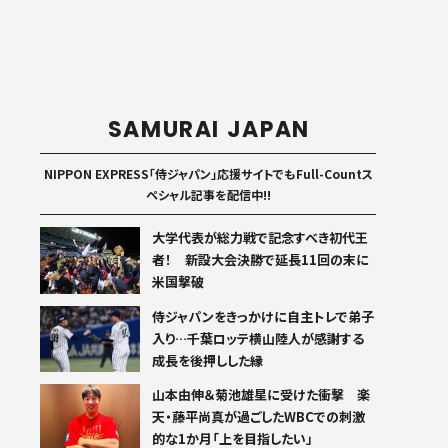
SAMURAI JAPAN
NIPPON EXPRESS「侍ジャパン」応援サイトでもFull-Countス
ペシャル記事を配信中!!
大学代表が総力戦で記念すべき初代王
者！ 新設大会決勝で延長11回の末に
米国撃破
侍ジャパンをきっかけに自主トレで弟子
入り…千葉ロッテ横山陸人が感謝する
成長を後押しした縁
山本由伸＆菊池雄星に受けた衝撃 楽
天・藤平尚真が過ごしたWBCでの刺激
的な1か月「上を目指したい」