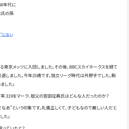
60年代に
典氏の孫
e”にない
る東京メッツに入団しました。その後、BBCスカイホークスを経て
引退しました。今年25歳です。独立リーグ時代は外野手でした。駒
ました」
の打率.319をマーク、祖父の宮田征典氏はどんな人だったのか？
人だなあ”という印象です。礼儀正しくて、子どもなので厳しい人だと
した」
言っていたと？