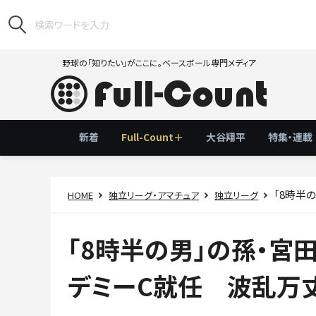
野球の「知りたい」がここに。ベースボール専門メディア
新着
Full-Count＋
大谷翔平
特集・連載
「8時半の
HOME
独立リーグ・アマチュア
独立リーグ
「8時半の男」の孫・宮
デミーC就任 波乱万