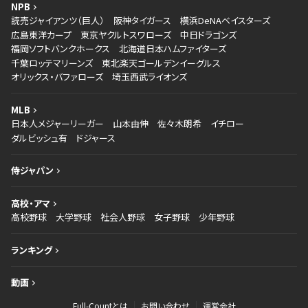
NPB
読売ジャイアンツ（巨人）
阪神タイガース
横浜DeNAベイスターズ
広島東洋カープ
東京ヤクルトスワローズ
中日ドラゴンズ
福岡ソフトバンクホークス
北海道日本ハムファイターズ
千葉ロッテマリーンズ
東北楽天ゴールデンイーグルス
オリックス・バファローズ
埼玉西武ライオンズ
MLB
日本人メジャーリーガー
山本由伸
佐々木朗希
イチロー
ダルビッシュ有
ドジャース
侍ジャパン
高校・アマ
高校野球
大学野球
社会人野球
女子野球
少年野球
ランキング
動画
Full-Countとは
お問い合わせ
運営会社