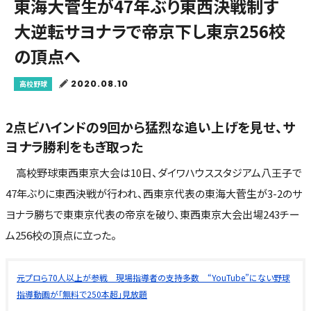
東海大菅生が47年ぶり東西決戦制す
大逆転サヨナラで帝京下し東京256校
の頂点へ
2020.08.10
高校野球
2点ビハインドの9回から猛烈な追い上げを見せ、サ
ヨナラ勝利をもぎ取った
高校野球東西東京大会は10日、ダイワハウススタジアム八王子で
47年ぶりに東西決戦が行われ、西東京代表の東海大菅生が3-2のサ
ヨナラ勝ちで東東京代表の帝京を破り、東西東京大会出場243チー
ム256校の頂点に立った。
元プロら70人以上が参戦 現場指導者の支持多数 “YouTube”にない野球
指導動画が「無料で250本超」見放題