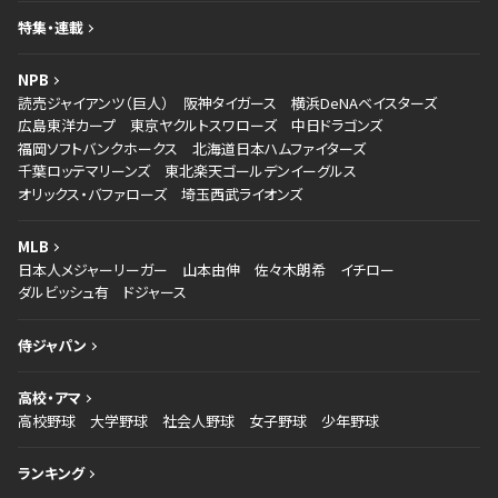
特集・連載
NPB
読売ジャイアンツ（巨人）
阪神タイガース
横浜DeNAベイスターズ
広島東洋カープ
東京ヤクルトスワローズ
中日ドラゴンズ
福岡ソフトバンクホークス
北海道日本ハムファイターズ
千葉ロッテマリーンズ
東北楽天ゴールデンイーグルス
オリックス・バファローズ
埼玉西武ライオンズ
MLB
日本人メジャーリーガー
山本由伸
佐々木朗希
イチロー
ダルビッシュ有
ドジャース
侍ジャパン
高校・アマ
高校野球
大学野球
社会人野球
女子野球
少年野球
ランキング