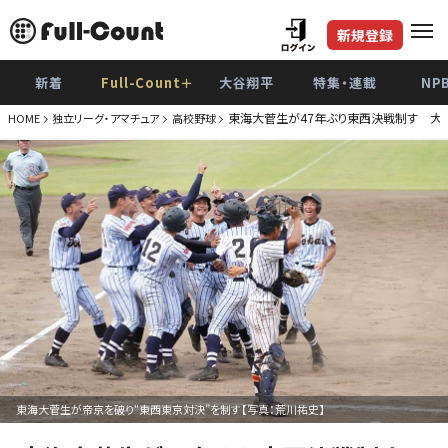
新規登録
新着
Full-Count＋
大谷翔平
特集・連載
NP
東海大菅生が47年ぶり東西決戦制す 大
HOME
独立リーグ・アマチュア
高校野球
東海大菅生が帝京を破り“東西東京対決”を制す【写真：荒川祐史】