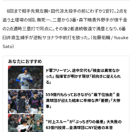
8回まで相手先発左腕・田代涼太投手の前にわずか1安打。2点を
追う土壇場の9回、無死一、二塁から3番・森下晴貴外野手が値千金
の2点適時三塁打で同点に。その後2者連続敬遠で満塁となり、6番
臼井直生捕手が逆転サヨナラ中前打を放った。（佐藤佑輔 / Yusuke
Sato）
あなたにおすすめ
NEW
ド軍フリーマン、途中交代も「検査は異常なか
った」 指揮官が明かす現状「前向きに捉えられ
る」
559億円もらっておきながら“最下位独走” 金
満球団が迎えた結末に辛辣な声「憂鬱」「大惨
事」
NEW
“村上スルー”が「ぶっちぎりの最悪」 大失敗の
63億円投資...金満球団にNY記者の本音