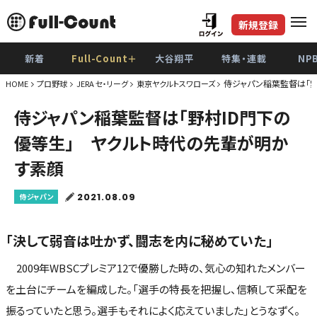
新規登録
新着
Full-Count＋
大谷翔平
特集・連載
NP
侍ジャパン稲葉監督は「
HOME
プロ野球
JERA セ・リーグ
東京ヤクルトスワローズ
侍ジャパン稲葉監督は「野村ID門下の
優等生」 ヤクルト時代の先輩が明か
す素顔
2021.08.09
侍ジャパン
「決して弱音は吐かず、闘志を内に秘めていた」
2009年WBSCプレミア12で優勝した時の、気心の知れたメンバー
を土台にチームを編成した。「選手の特長を把握し、信頼して采配を
振るっていたと思う。選手もそれによく応えていました」とうなずく。