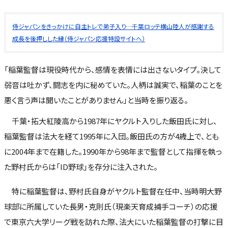
侍ジャパンをきっかけに自主トレで弟子入り…千葉ロッテ横山陸人が感謝する
成長を後押しした縁（侍ジャパン応援特設サイトへ）
「稲葉監督は現役時代から、感情を表情には出さないタイプ。決して
弱音は吐かず、闘志を内に秘めていた。人柄は誠実で、稲葉のことを
悪く言う声は聞いたことがありません」と当時を振り返る。
千葉・拓大紅陵高から1987年にヤクルト入りした飯田氏に対し、
稲葉監督は法大を経て1995年に入団。飯田氏の方が4歳上で、とも
に2004年まで在籍した。1990年から98年まで監督として指揮を執っ
た野村氏からは「ID野球」を存分に注入された。
特に稲葉監督は、野村氏自身がヤクルト監督在任中、当時明大野
球部に所属していた長男・克則氏（現楽天育成捕手コーチ）の応援
で東京六大学リーグ戦を訪れた際、法大にいた稲葉監督の打撃に目