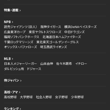
特集・連載
NPB
読売ジャイアンツ（巨人）
阪神タイガース
横浜DeNAベイスターズ
広島東洋カープ
東京ヤクルトスワローズ
中日ドラゴンズ
福岡ソフトバンクホークス
北海道日本ハムファイターズ
千葉ロッテマリーンズ
東北楽天ゴールデンイーグルス
オリックス・バファローズ
埼玉西武ライオンズ
MLB
日本人メジャーリーガー
山本由伸
佐々木朗希
イチロー
ダルビッシュ有
ドジャース
侍ジャパン
高校・アマ
高校野球
大学野球
社会人野球
女子野球
少年野球
ランキング