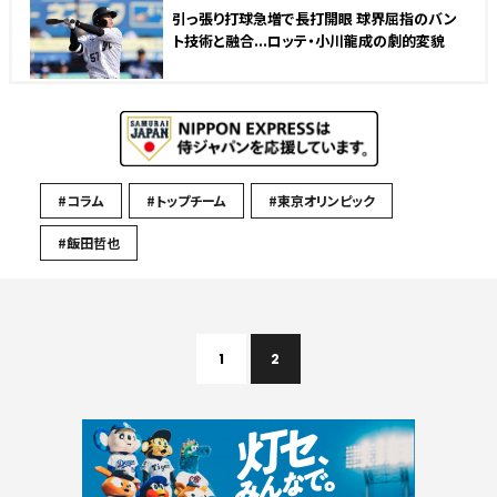
引っ張り打球急増で長打開眼 球界屈指のバン
ト技術と融合...ロッテ・小川龍成の劇的変貌
#コラム
#トップチーム
#東京オリンピック
#飯田哲也
1
2