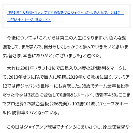
【PR】選手＆監督・ファンですすめる新プロジェクト「灯セ、みんなで。」とは？
「JERA セ・リーグ」特設サイト
今後については「これからは第二の人生になりますが、色んな勉
強をして、また学んで、自分らしくしっかりと歩んでいきたいと思いま
す。皆さま、本当にありがとうございました」と述べた。
大竹は2001年ドラフト1位で広島入り。4度の2桁勝利をマークし
て、2013年オフにFAで巨人に移籍。2019年から救援に回り、プレミア
12では侍ジャパンの世界一にも貢献した。38歳でチーム最年長投手
だった今季は3試合に登板して0勝0敗1ホールド、防御率4.50。ここま
でプロ通算375試合登板（266先発）、102勝101敗、17セーブ26ホー
ルド、防御率3.77となっている。
この日はジャイアンツ球場でナインらにあいさつし、原辰徳監督や