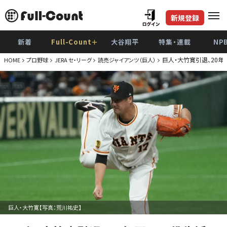
新規登録
新着
Full-Count＋
大谷翔平
特集・連載
NP
巨人・大竹寛引退、20
HOME
プロ野球
JERA セ・リーグ
読売ジャイアンツ（巨人）
巨人・大竹寛【写真：荒川祐史】