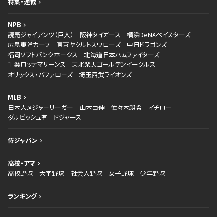
特集・連載
NPB
読売ジャイアンツ（巨人）
阪神タイガース
横浜DeNAベイスターズ
広島東洋カープ
東京ヤクルトスワローズ
中日ドラゴンズ
福岡ソフトバンクホークス
北海道日本ハムファイターズ
千葉ロッテマリーンズ
東北楽天ゴールデンイーグルス
オリックス・バファローズ
埼玉西武ライオンズ
MLB
日本人メジャーリーガー
山本由伸
佐々木朗希
イチロー
ダルビッシュ有
ドジャース
侍ジャパン
高校・アマ
高校野球
大学野球
社会人野球
女子野球
少年野球
ランキング