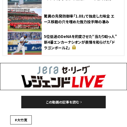
驚異の先発防御率「1.88」で独走した味全 エ
ース移籍の穴を埋めた強力投手陣の凄み
5位低迷のDeNAを豹変させた“当たり助っ人”
新4番エンカーナシオンが表情を和らげた「ド
ラゴンボールZ」
この動画の記事を読む
#大竹寛