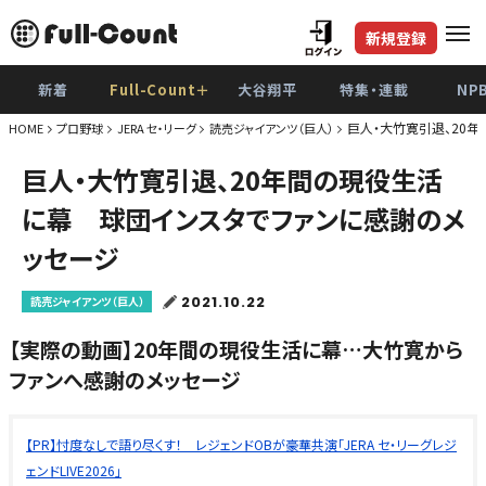
新規登録
新着
Full-Count＋
大谷翔平
特集・連載
NP
巨人・大竹寛引退、20
HOME
プロ野球
JERA セ・リーグ
読売ジャイアンツ（巨人）
巨人・大竹寛引退、20年間の現役生活
に幕 球団インスタでファンに感謝のメ
ッセージ
2021.10.22
読売ジャイアンツ（巨人）
【実際の動画】20年間の現役生活に幕…大竹寛から
ファンへ感謝のメッセージ
【PR】忖度なしで語り尽くす！ レジェンドOBが豪華共演「JERA セ・リーグレジ
ェンドLIVE2026」