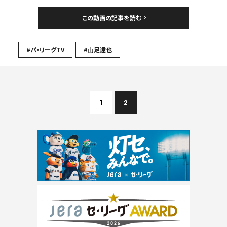
この動画の記事を読む
#パ・リーグTV
#山足達也
1
2