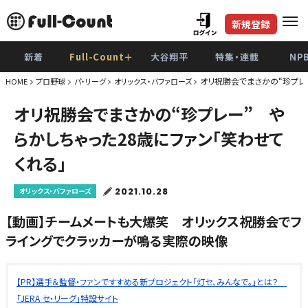
新規登録
新着
Full-Count＋
大谷翔平
特集・連載
NP
オリ祝勝会でまさかの“珍プレー
HOME
プロ野球
パ・リーグ
オリックス・バファローズ
オリ祝勝会でまさかの“珍プレー” や
らかしちゃった28歳にファン「笑わせて
くれる」
2021.10.28
オリックス・バファローズ
【動画】チームメートも大爆笑 オリックス祝勝会でフ
ライングでクラッカーが鳴る実際の映像
【PR】選手＆監督・ファンですすめる新プロジェクト「灯セ、みんなで。」とは？
「JERA セ・リーグ」特設サイト