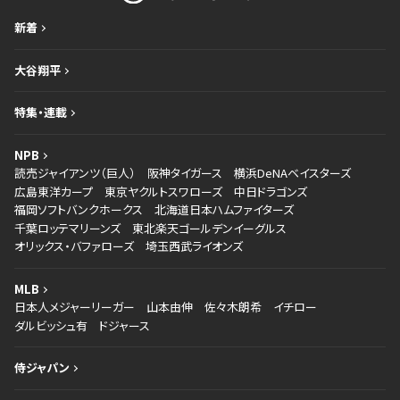
新着
大谷翔平
特集・連載
NPB
読売ジャイアンツ（巨人）
阪神タイガース
横浜DeNAベイスターズ
広島東洋カープ
東京ヤクルトスワローズ
中日ドラゴンズ
福岡ソフトバンクホークス
北海道日本ハムファイターズ
千葉ロッテマリーンズ
東北楽天ゴールデンイーグルス
オリックス・バファローズ
埼玉西武ライオンズ
MLB
日本人メジャーリーガー
山本由伸
佐々木朗希
イチロー
ダルビッシュ有
ドジャース
侍ジャパン