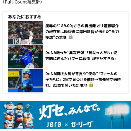
（Full-Count編集部）
あなたにおすすめ
屈辱の「189.00」からの再出発 オリ齋藤響介
の現在地...降板後に岸田監督が伝えた“全力
投球”の意味
DeNA救った“異次元弾”「神助っ人だわ」 逆
方向に運んだパワーに戦慄「理不尽すぎる」
DeNA関根大気が背負う“使命”「ファームの
子たちに」 2軍で見つけた価値→初先発で適時
打...31歳で開いた新境地