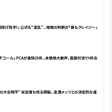
投げ投手!」 公式も“混乱”...咄嗟の判断が「最もクレイジー」
Pコール」 PCAが豪快2HR...本拠地大歓声、直接対決でHR合
の大谷翔平” 米記者も唸る頭脳...金満メッツとの決定的な違