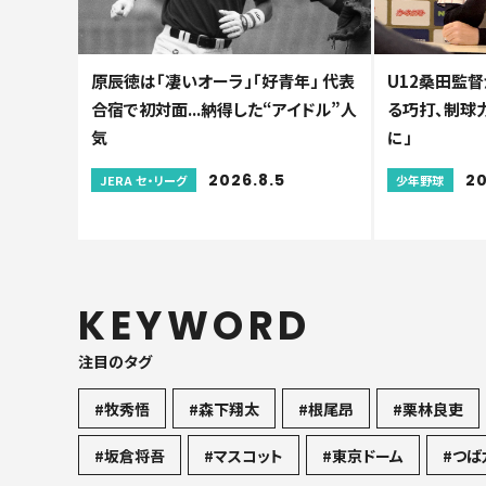
原辰徳は「凄いオーラ」「好青年」 代表
U12桑田監督
合宿で初対面...納得した“アイドル”人
る巧打、制球力
気
に」
2026.8.5
20
JERA セ・リーグ
少年野球
KEYWORD
注目のタグ
#牧秀悟
#森下翔太
#根尾昂
#栗林良吏
#坂倉将吾
#マスコット
#東京ドーム
#つば