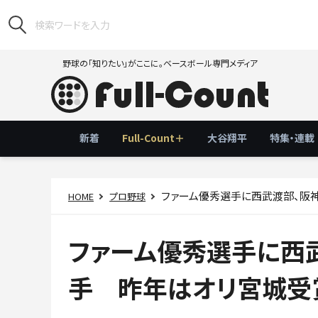
野球の「知りたい」がここに。ベースボール専門メディア
新着
Full-Count＋
大谷翔平
特集・連載
ファーム優秀選手に西武渡部、阪
HOME
プロ野球
ファーム優秀選手に西
手 昨年はオリ宮城受