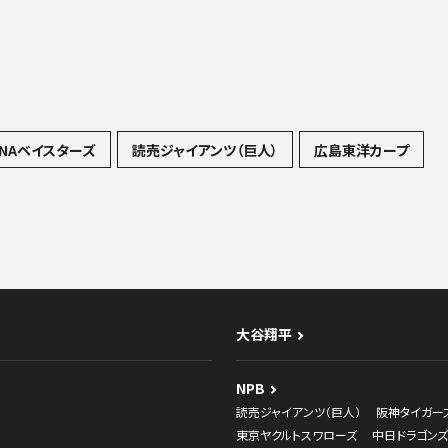
NAベイスターズ
読売ジャイアンツ（巨人）
広島東洋カープ
大谷翔平
NPB
読売ジャイアンツ（巨人）
阪神タイガー
東京ヤクルトスワローズ
中日ドラゴンズ