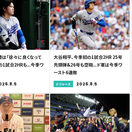
膝は「徐々に良くなって
大谷翔平、今季初の1試合2HR 25号
の1試合2HRも...今季ワ
先頭弾&26号も空砲...ド軍は今季ワ
ースト6連敗
026.8.5
2026.8.5
ドジャース