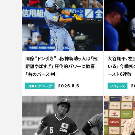
同僚“ドン引き”...阪神新助っ人は「飛
大谷翔平、左
距離やばすぎ」 圧倒的パワーに歓喜
いる」 今季初
「右のバースや!」
ースト6連敗
2026.8.6
2
JERA セ・リーグ
ドジャース