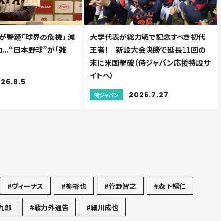
が警鐘「球界の危機」 減
大学代表が総力戦で記念すべき初代
...“日本野球”が「雑
王者！ 新設大会決勝で延長11回の
末に米国撃破（侍ジャパン応援特設サ
イトへ）
26.8.5
2026.7.27
侍ジャパン
#ヴィーナス
#柳裕也
#菅野智之
#森下暢仁
九郎
#戦力外通告
#細川成也