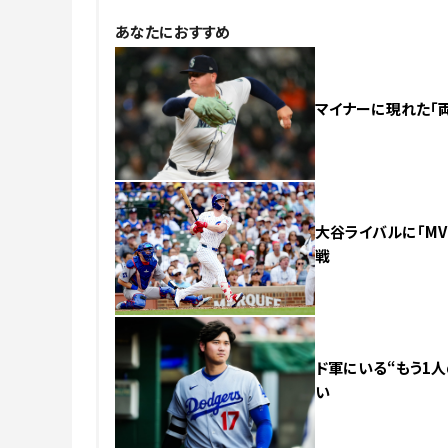
あなたにおすすめ
マイナーに現れた「両
大谷ライバルに「MV
戦
ド軍にいる“もう1人
い