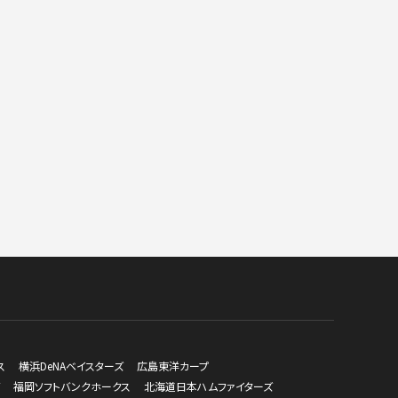
ス
横浜DeNAベイスターズ
広島東洋カープ
福岡ソフトバンクホークス
北海道日本ハムファイターズ