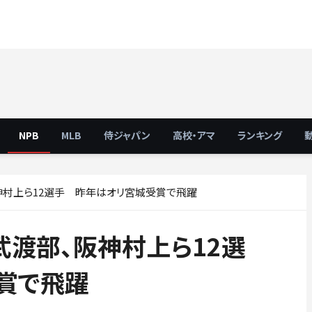
NPB
MLB
侍ジャパン
高校・アマ
ランキング
神村上ら12選手 昨年はオリ宮城受賞で飛躍
武渡部、阪神村上ら12選
賞で飛躍