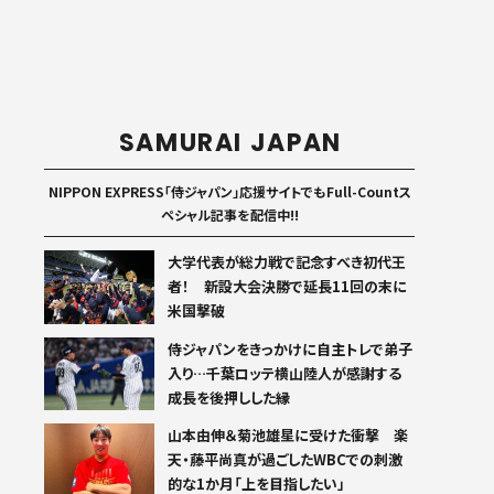
SAMURAI JAPAN
NIPPON EXPRESS「侍ジャパン」応援サイトでもFull-Countス
ペシャル記事を配信中!!
大学代表が総力戦で記念すべき初代王
者！ 新設大会決勝で延長11回の末に
米国撃破
侍ジャパンをきっかけに自主トレで弟子
入り…千葉ロッテ横山陸人が感謝する
成長を後押しした縁
山本由伸＆菊池雄星に受けた衝撃 楽
天・藤平尚真が過ごしたWBCでの刺激
的な1か月「上を目指したい」