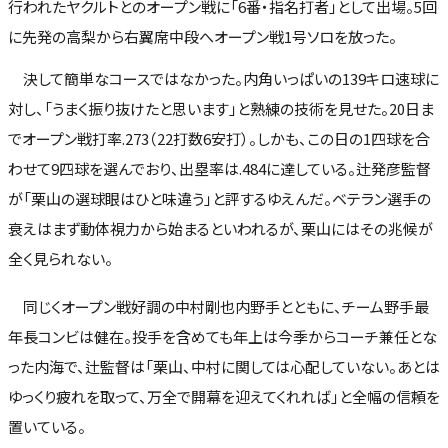
行われたヤクルトとのオープン戦に「6番・指名打者」として出場。5回
に先発の高梨から右翼席中段へオープン戦1号ソロを放った。
決して簡単なコースではなかった。内角いっぱいの139キロ速球に
対し、「うまく振り抜けたと思います」と熟練の技術を見せた。20日ま
でオープン戦打率.273（22打数6安打）。しかも、この日の1四球を合
わせて9四球を選んでおり、出塁率は.484に達している。辻発彦監督
が「栗山の選球眼はひと味違う」と評するゆえんだ。ベテラン選手の
衰えはまず動体視力から始まるといわれるが、栗山にはその兆候が
全く見られない。
同じくオープン戦好調の中村剛也内野手とともに、チーム野手最
年長コンビは健在。投手を含めても年上は今季からコーチ兼任とな
った内海で、辻監督は「栗山、中村に関しては心配していない。あとは
ゆっくり疲れを取って、万全で開幕を迎えてくれれば」と全幅の信頼を
置いている。