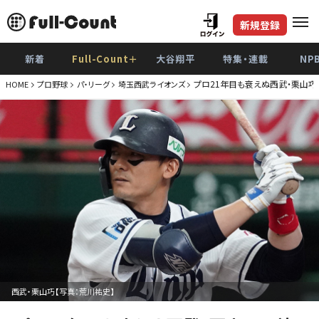
新規登録
新着
Full-Count＋
大谷翔平
特集・連載
NP
プロ21年目も衰えぬ西武・栗山巧
HOME
プロ野球
パ・リーグ
埼玉西武ライオンズ
西武・栗山巧【写真：荒川祐史】