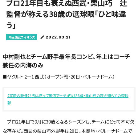
プロ21年目も衰えぬ西武・栗山巧 辻
監督が称える38歳の選球眼「ひと味違
う」
2022.03.21
埼玉西武ライオンズ
中村剛也とチーム野手最年長コンビ、年上はコーチ
兼任の内海のみ
■ヤクルト 2ー1 西武（オープン戦・20日・ベルーナドーム）
【実際の映像】「男は黙って確信アーチ」西武38歳・栗山巧の衰え知らずの豪快
弾
プロ21年目で9月に39歳となるシーズンも、チームにとって不可欠
な存在だ。西武の栗山巧外野手は20日、本拠地・ベルーナドームで