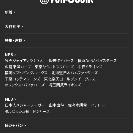
新着
大谷翔平
特集・連載
NPB
読売ジャイアンツ（巨人）
阪神タイガース
横浜DeNAベイスターズ
広島東洋カープ
東京ヤクルトスワローズ
中日ドラゴンズ
福岡ソフトバンクホークス
北海道日本ハムファイターズ
千葉ロッテマリーンズ
東北楽天ゴールデンイーグルス
オリックス・バファローズ
埼玉西武ライオンズ
MLB
日本人メジャーリーガー
山本由伸
佐々木朗希
イチロー
ダルビッシュ有
ドジャース
侍ジャパン