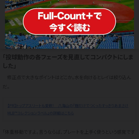
大谷翔平を圧倒したCY賞左腕 元横浜
助っ人との二人三脚で築いた“究極”の
フォーム
2022.08.08
MLB
「投球動作の各フェーズを見直してコンパクトにしま
した」
修正点で大きなポイントはどこか。水を向けるとレイは絞り込ん
だ。
【PR】トップアスリートも愛飲！ 八海山の『麹だけでつくったすっきりあまさけ
MLB™コレクションラベル』の詳細はこちら
「体重移動ですよ。言うならば、プレートを上手く使うという感覚です