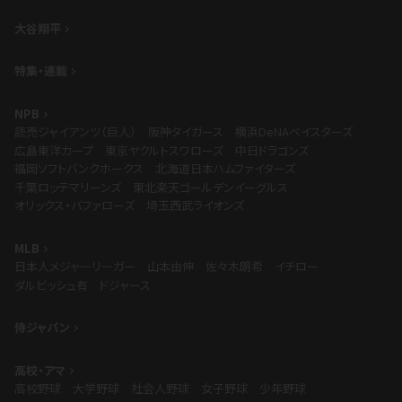
大谷翔平
特集・連載
NPB
読売ジャイアンツ（巨人）
阪神タイガース
横浜DeNAベイスターズ
広島東洋カープ
東京ヤクルトスワローズ
中日ドラゴンズ
福岡ソフトバンクホークス
北海道日本ハムファイターズ
千葉ロッテマリーンズ
東北楽天ゴールデンイーグルス
オリックス・バファローズ
埼玉西武ライオンズ
MLB
日本人メジャーリーガー
山本由伸
佐々木朗希
イチロー
ダルビッシュ有
ドジャース
侍ジャパン
高校・アマ
高校野球
大学野球
社会人野球
女子野球
少年野球