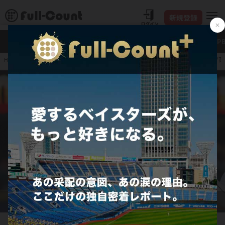
新規登録
新着
Full-Count＋
大谷翔平
特集・連載
NP
大谷翔平を圧倒したCY
HOME
プロ野球
JERA セ・リーグ
横浜DeNAベイスターズ
日本時間6日のエンゼルス戦に先発し、7回1失点と好投したマリナーズのロビー・レイ【写
真：ロイター】