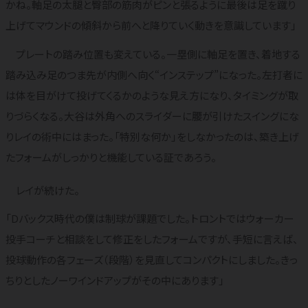
かね。軸足の太腿と臀部の筋肉がピンと張るように最後は足を蹴り
上げてマウンドの傾斜から前へと降りていく動きを意識しています」
プレートの踏み位置も変えている。一塁側に軸足を置き、着地する
踏み込み足のつま先が内側へ向く“インステップ”になった。左打者に
は体を目がけて投げてくるかのような見え方になり、タイミングが取
りづらくなる。大谷は外角へのスライダーに腰が引けたスイングにな
りレイの術中にはまった。「特別な何か」をしなかったのは、築き上げ
たフォームがしっかりと機能している証であろう。
レイが続けた。
「Dバックス時代の僕は制球が課題でした。トロントではウォーカー
投手コーチと相談をして修正をしたフォームですが、手短に言えば、
投球動作の各フェーズ（段階）を見直してコンパクトにしました。きっ
ちりとしたノーワインドアップがその中にあります」