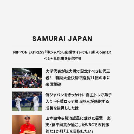
SAMURAI JAPAN
NIPPON EXPRESS「侍ジャパン」応援サイトでもFull-Countス
ペシャル記事を配信中!!
大学代表が総力戦で記念すべき初代王
者！ 新設大会決勝で延長11回の末に
米国撃破
侍ジャパンをきっかけに自主トレで弟子
入り…千葉ロッテ横山陸人が感謝する
成長を後押しした縁
山本由伸＆菊池雄星に受けた衝撃 楽
天・藤平尚真が過ごしたWBCでの刺激
的な1か月「上を目指したい」