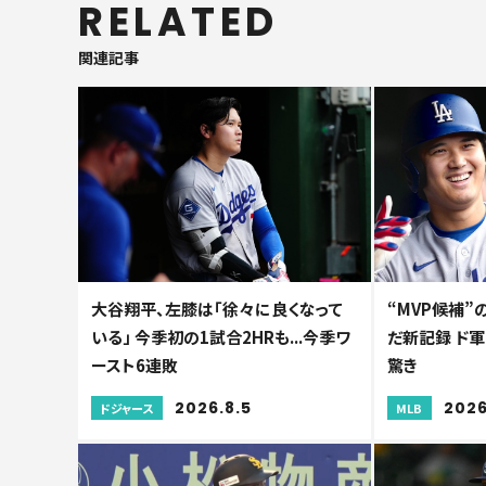
RELATED
関連記事
大谷翔平、左膝は「徐々に良くなって
“MVP候補”
いる」 今季初の1試合2HRも...今季ワ
だ新記録 ド軍
ースト6連敗
驚き
2026.8.5
2026
ドジャース
MLB