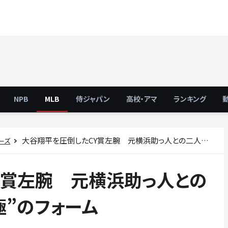
NPB
MLB
侍ジャパン
高校・アマ
ランキング
大谷翔平を圧倒したCY賞左腕 元横浜助っ人との二人三脚で築いた“究極”のフォーム
ーズ
Y賞左腕 元横浜助っ人との
極”のフォーム