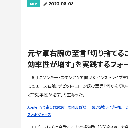
2022.08.08
MLB
元ヤ軍右腕の至言「切り捨てる
効率性が増す」を実践するフォ
6月にヤンキー・スタジアムで聞いたピンストライプ軍
てのエース右腕、デビッド・コーン氏の至言「何かを切り
とで効率性が増す」と重なった。
Apple TVで楽しむ2026年のMLB観戦！ 毎週2戦ライブ中継…
スvsドジャース
ロビー・レイは今季ここまで8勝8敗、防御率3.96。大