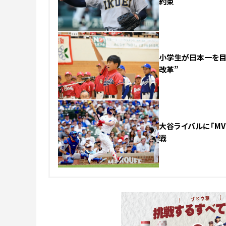
約束
小学生が日本一を目
改革”
大谷ライバルに「MV
戦