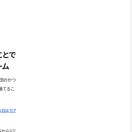
ことで
ーム
団のかつ
捨てるこ
25日はカブ
谷から3三