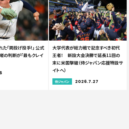
た「両投げ投手!」 公式
大学代表が総力戦で記念すべき初代
.咄嗟の判断が「最もクレイ
王者！ 新設大会決勝で延長11回の
末に米国撃破（侍ジャパン応援特設サ
イトへ）
6
2026.7.27
侍ジャパン