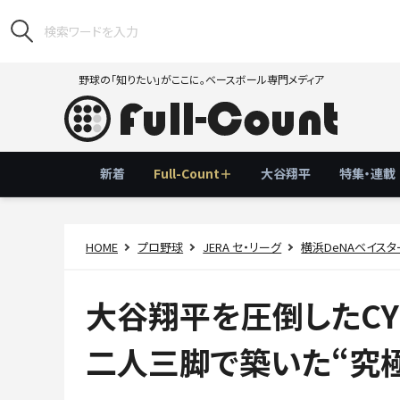
野球の「知りたい」がここに。ベースボール専門メディア
新着
Full-Count＋
大谷翔平
特集・連載
HOME
プロ野球
JERA セ・リーグ
横浜DeNAベイスタ
大谷翔平を圧倒したC
二人三脚で築いた“究