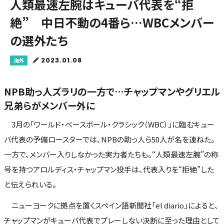
人類最速左腕はキューバ代表を“拒
絶” 中日不動の4番ら…WBCメンバー
の選外たち
2023.01.08
海外
NPB助っ人ズラリの一方で…チャップマンやグリエル
兄弟らがメンバー外に
3月の「ワールド・ベースボール・クラシック（WBC）」に臨むキュー
バ代表の予備ロースターでは、NPBの助っ人ら50人が名を連ねた。
一方で、メンバー入りしなかった実力者たちも。“人類最速左腕”の称
号を持つアロルディス・チャップマン投手は、代表入りを“拒絶”した
と伝えられいる。
ニューヨークに拠点を置くスペイン語新聞社「el diario」によると、
チャップマンがキューバ代表でプレーしない決断に至った理由として