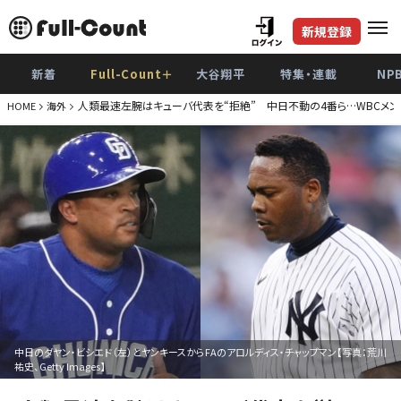
新規登録
新着
Full-Count＋
大谷翔平
特集・連載
NP
人類最速左腕はキューバ代表を“拒絶” 中日不動の4番ら…WBCメ
HOME
海外
中日のダヤン・ビシエド（左）とヤンキースからFAのアロルディス・チャップマン【写真：荒川
祐史、Getty Images】