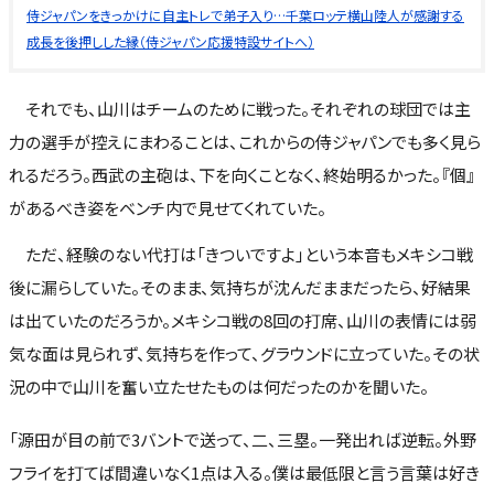
侍ジャパンをきっかけに自主トレで弟子入り…千葉ロッテ横山陸人が感謝する
成長を後押しした縁（侍ジャパン応援特設サイトへ）
それでも、山川はチームのために戦った。それぞれの球団では主
力の選手が控えにまわることは、これからの侍ジャパンでも多く見ら
れるだろう。西武の主砲は、下を向くことなく、終始明るかった。『個』
があるべき姿をベンチ内で見せてくれていた。
ただ、経験のない代打は「きついですよ」という本音もメキシコ戦
後に漏らしていた。そのまま、気持ちが沈んだままだったら、好結果
は出ていたのだろうか。メキシコ戦の8回の打席、山川の表情には弱
気な面は見られず、気持ちを作って、グラウンドに立っていた。その状
況の中で山川を奮い立たせたものは何だったのかを聞いた。
「源田が目の前で3バントで送って、二、三塁。一発出れば逆転。外野
フライを打てば間違いなく1点は入る。僕は最低限と言う言葉は好き