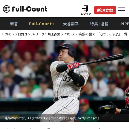
新規登録
新着
Full-Count＋
大谷翔平
特集・連載
NP
笑顔の裏で…「きついっすよ」 慣
HOME
プロ野球
パ・リーグ
埼玉西武ライオンズ
経験のない代打は「きついですよ」という本音も【写真：Getty Images】