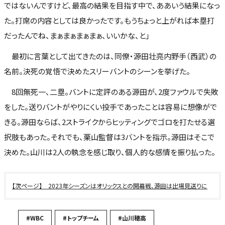
ではないんですけど、最高の結果を目指す中で、ああいう結果になっ
た。打席の内容としては良かったです。もうちょっと上がれば本塁打
だったんでね、まぁまぁまぁまぁ、いいかな、と」
最初に言葉として出てきたのは、同僚・源田壮亮内野手（西武）の
名前。決死の覚悟で決めたスリーバントのシーンを挙げた。
8回無死一、二塁。バントに定評のある源田が、2度ファウルで失敗
をした。送りバントがやりにくい投手であったことは容易に想像がで
きる。源田ならば、2ストライクからヒッティングでゴロを打たせる選
択肢もあった。それでも、栗山監督は3バントを指示。源田はそこで
決めた。山川は2人の執念を感じ取り、個人的な感情を振り払った。
2023年シーズンはオリックスとの開幕戦、源田は出場見送りに
#WBC
#トップチーム
#山川穂高