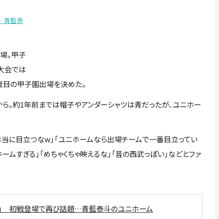
…青藍泰
場。甲子
大会では
度目の甲子園出場を決めた。
ら。約1年前までは帽子やアンダーシャツは青だったが、ユニホー
当に目立つなw」「ユニホームなら出場チームで一番目立ってい
ホームすぎる」「めちゃくちゃ映えるな」「昔の西武っぽい」などとファ
ろ」 初戦登場で再び話題…青藍泰斗のユニホーム