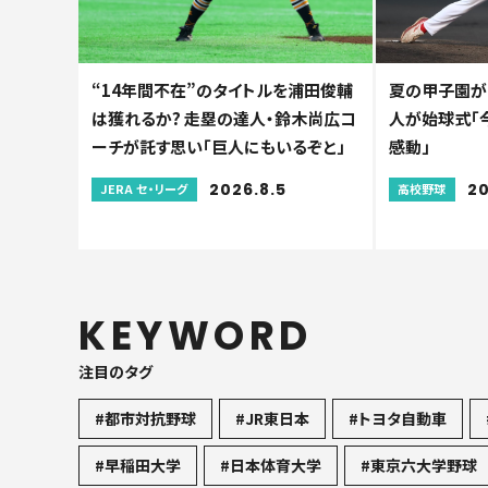
“14年間不在”のタイトルを浦田俊輔
夏の甲子園が
は獲れるか? 走塁の達人・鈴木尚広コ
人が始球式「
ーチが託す思い「巨人にもいるぞと」
感動」
2026.8.5
20
JERA セ・リーグ
高校野球
KEYWORD
注目のタグ
#都市対抗野球
#JR東日本
#トヨタ自動車
#早稲田大学
#日本体育大学
#東京六大学野球