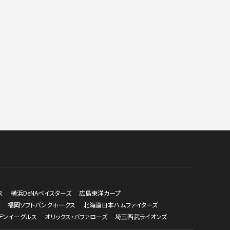
ス
横浜DeNAベイスターズ
広島東洋カープ
福岡ソフトバンクホークス
北海道日本ハムファイターズ
デンイーグルス
オリックス・バファローズ
埼玉西武ライオンズ