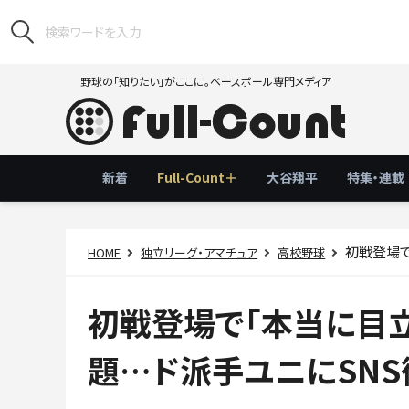
野球の「知りたい」がここに。ベースボール専門メディア
新着
Full-Count＋
大谷翔平
特集・連載
初戦登場で「
HOME
独立リーグ・アマチュア
高校野球
初戦登場で「本当に目
題…ド派手ユニにSNS