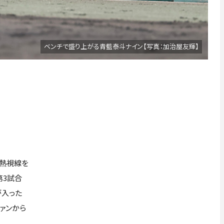
ベンチで盛り上がる青藍泰斗ナイン【写真：加治屋友輝】
熱視線を
第3試合
が入った
ァンから