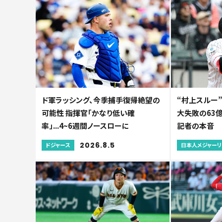
ド軍ラッシング、今季捕手復帰絶望の
“村上スルー”
可能性 指揮官「かなり低い確
大失敗の63億
率」...4~6週間ノースローに
記者の本音
2026.8.5
ドジャース
日本人メジャー