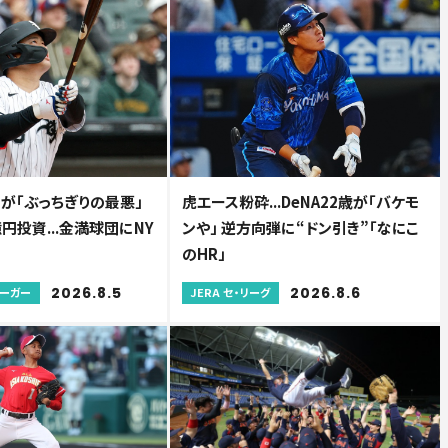
が「ぶっちぎりの最悪」
虎エース粉砕...DeNA22歳が「バケモ
円投資...金満球団にNY
ンや」 逆方向弾に“ドン引き”「なにこ
のHR」
2026.8.5
2026.8.6
リーガー
JERA セ・リーグ