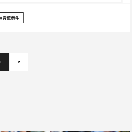
#青藍泰斗
1
2