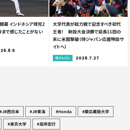
開幕 インドネシア球児2
大学代表が総力戦で記念すべき初代
今まで感じたことがない
王者！ 新設大会決勝で延長11回の
末に米国撃破（侍ジャパン応援特設サ
イトへ）
26.8.5
2026.7.27
侍ジャパン
#JR西日本
#JR東海
#Honda
#慶応義塾大学
#東京大学
#高岸宏行