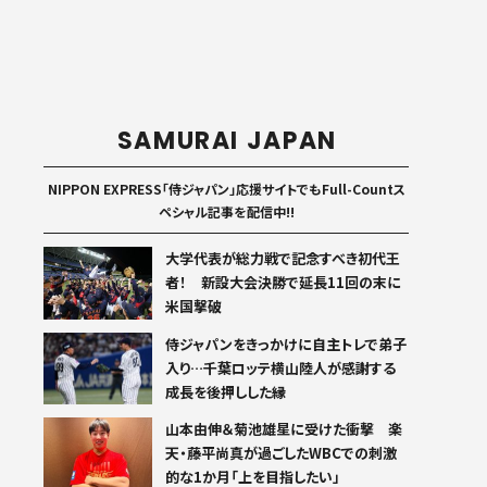
SAMURAI JAPAN
NIPPON EXPRESS「侍ジャパン」応援サイトでもFull-Countス
ペシャル記事を配信中!!
大学代表が総力戦で記念すべき初代王
者！ 新設大会決勝で延長11回の末に
米国撃破
侍ジャパンをきっかけに自主トレで弟子
入り…千葉ロッテ横山陸人が感謝する
成長を後押しした縁
山本由伸＆菊池雄星に受けた衝撃 楽
天・藤平尚真が過ごしたWBCでの刺激
的な1か月「上を目指したい」