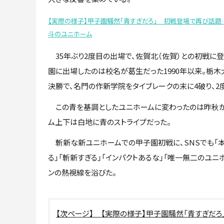
【実際の様子】甲子園騒然「青すぎだろ」 初戦登場で再び話題
斗のユニホーム
35年ぶり2度目の出場で、佐賀北（佐賀）との初戦に登
園に出場したのは校名が葛生だった1990年以来。栃木
決勝で、名門の作新学院をタイブレークの末に4破り、2
この青を基調としたユニホームに変わったのは昨秋か
ム上下は白地に青のストライプだった。
斬新な新ユニホームでの甲子園初戦に、SNSでも「本
る」「斬新すぎる」「インパクトあるな」「唯一無二のユニ
ンの熱視線を浴びた。
【実際の様子】甲子園騒然「青すぎだ