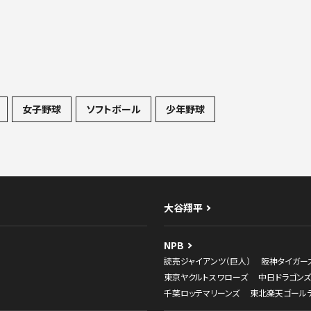
女子野球
ソフトボール
少年野球
大谷翔平
NPB
読売ジャイアンツ（巨人）
阪神タイガー
東京ヤクルトスワローズ
中日ドラゴンズ
千葉ロッテマリーンズ
東北楽天ゴール