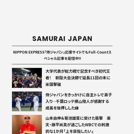
SAMURAI JAPAN
NIPPON EXPRESS「侍ジャパン」応援サイトでもFull-Countス
ペシャル記事を配信中!!
大学代表が総力戦で記念すべき初代王
者！ 新設大会決勝で延長11回の末に
米国撃破
侍ジャパンをきっかけに自主トレで弟子
入り…千葉ロッテ横山陸人が感謝する
成長を後押しした縁
山本由伸＆菊池雄星に受けた衝撃 楽
天・藤平尚真が過ごしたWBCでの刺激
的な1か月「上を目指したい」