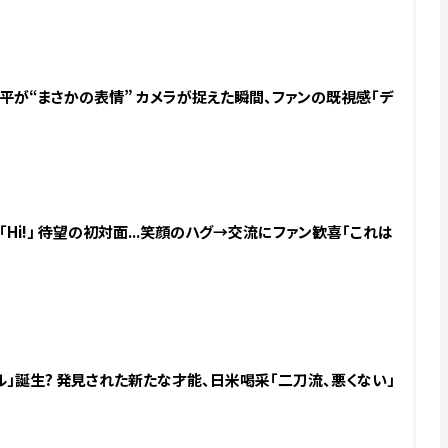
翔平が“まさかの表情” カメラが捉えた瞬間、ファンの既視感「デ
Hi!」 待望の初対面...笑顔のハグ→交流にファン歓喜「これは
」誕生? 発見された新たな才能、日米喝采「二刀流、悪くない」