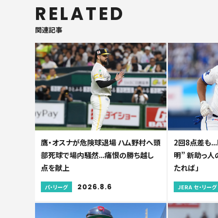
RELATED
関連記事
鷹・オスナが危険球退場 ハム野村へ頭
2回8点差も.
部死球で場内騒然...痛恨の勝ち越し
明” 新助っ
点を献上
たれば」
2026.8.6
パ・リーグ
JERA セ・リーグ