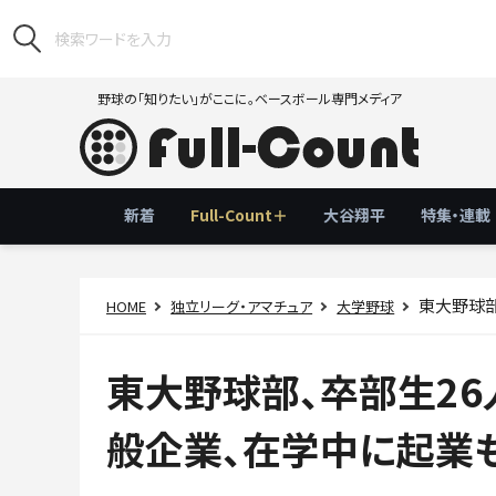
野球の「知りたい」がここに。ベースボール専門メディア
新着
Full-Count＋
大谷翔平
特集・連載
東大野球部、
HOME
独立リーグ・アマチュア
大学野球
東大野球部、卒部生26
般企業、在学中に起業