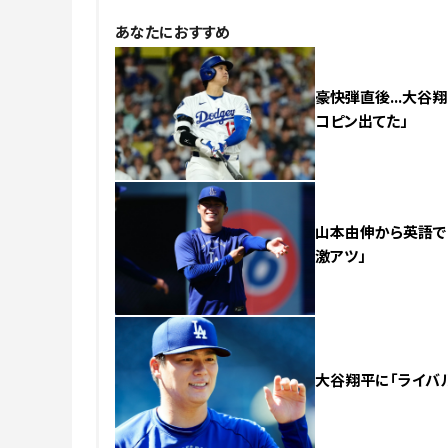
あなたにおすすめ
豪快弾直後...大谷
コピン出てた」
山本由伸から英語で「
激アツ」
大谷翔平に「ライバル