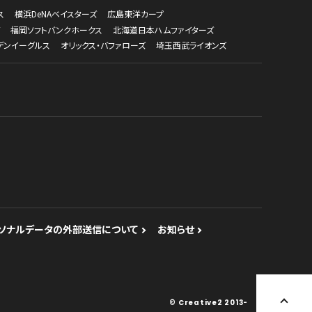
ス
横浜DeNAベイスターズ
広島東洋カープ
福岡ソフトバンクホークス
北海道日本ハムファイターズ
デンイーグルス
オリックス・バファローズ
埼玉西武ライオンズ
ソナルデータの外部送信について
お知らせ
© Creative2 2013-