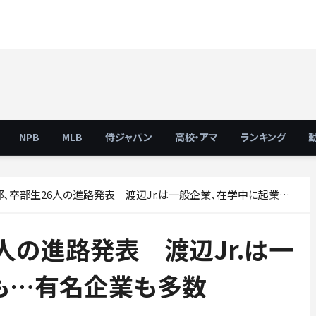
NPB
MLB
侍ジャパン
高校・アマ
ランキング
卒部生26人の進路発表 渡辺Jr.は一般企業、在学中に起業も…有名企業も多数
人の進路発表 渡辺Jr.は一
も…有名企業も多数