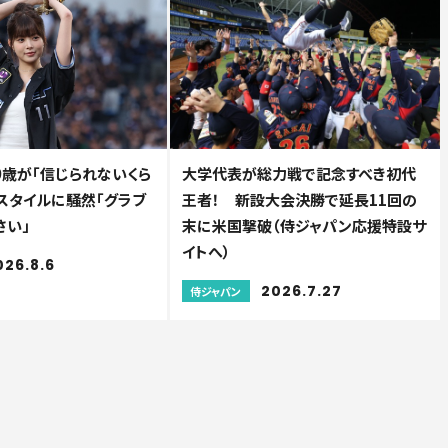
9歳が「信じられないくら
大学代表が総力戦で記念すべき初代
美スタイルに騒然「グラブ
王者！ 新設大会決勝で延長11回の
さい」
末に米国撃破（侍ジャパン応援特設サ
イトへ）
026.8.6
2026.7.27
侍ジャパン