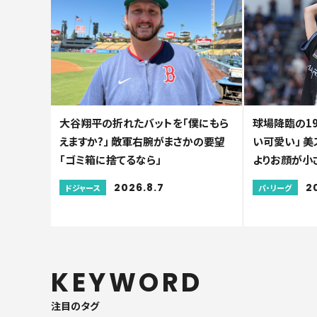
大谷翔平の折れたバットを「僕にもら
球場降臨の1
えますか?」 敵軍右腕がまさかの要望
い可愛い」 
「ゴミ箱に捨てるなら」
よりお顔が小
2026.8.7
2
ドジャース
パ・リーグ
KEYWORD
注目のタグ