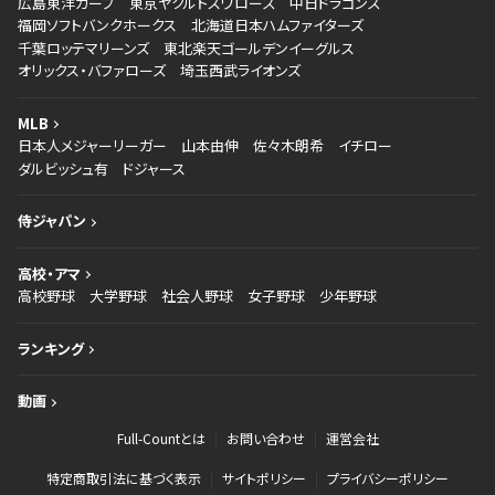
広島東洋カープ
東京ヤクルトスワローズ
中日ドラゴンズ
福岡ソフトバンクホークス
北海道日本ハムファイターズ
千葉ロッテマリーンズ
東北楽天ゴールデンイーグルス
オリックス・バファローズ
埼玉西武ライオンズ
MLB
日本人メジャーリーガー
山本由伸
佐々木朗希
イチロー
ダルビッシュ有
ドジャース
侍ジャパン
高校・アマ
高校野球
大学野球
社会人野球
女子野球
少年野球
ランキング
動画
Full-Countとは
お問い合わせ
運営会社
特定商取引法に基づく表示
サイトポリシー
プライバシーポリシー