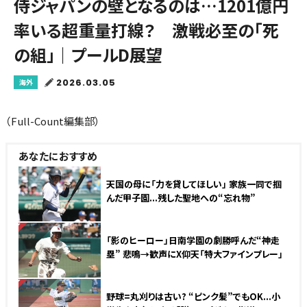
侍ジャパンの壁となるのは…1201億円
率いる超重量打線？ 激戦必至の「死
の組」｜プールD展望
2026.03.05
海外
（Full-Count編集部）
あなたにおすすめ
天国の母に「力を貸してほしい」 家族一同で掴
んだ甲子園...残した聖地への“忘れ物”
NEW
「影のヒーロー」日南学園の劇勝呼んだ“神走
塁” 悲鳴→歓声にX仰天「特大ファインプレー」
NEW
野球=丸刈りは古い? “ピンク髪”でもOK...小