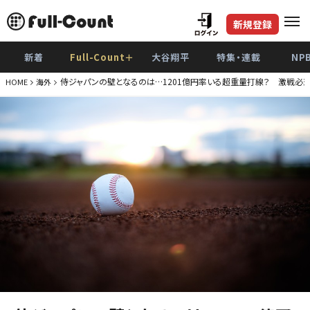
新規登録
新着
Full-Count＋
大谷翔平
特集・連載
NP
侍ジャパンの壁となるのは…1201億円率いる超重量打線？ 激戦必至
HOME
海外