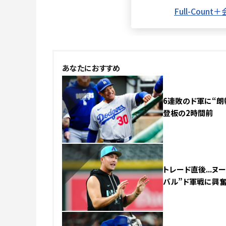
NEW
あなたにおすすめ
6連敗のド軍に“朗報
登板の2時間前
NEW
トレード直後...
バル”ド軍戦に興
NEW