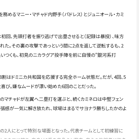
めるマニー・マチャド内野手（パドレス）とジュニオール・カミ
は初回、先頭打者を振り逃げで出塁させると（記録は暴投）、味方
された。その裏の攻撃であっという間に2点を返して逆転するも、2
追いつくも、初見のニカラグア投手陣を前に自慢の“銀河系打
8割はドミニカ共和国を応援する完全ホーム状態だ。だが、4回、5
喜び。嫌なムードが漂い始めた6回のことだった。
のマチャドが左翼へ二塁打を運ぶと、続くカミネロは中堅フェン
緊張感が一気に解き放たれ、球場はまるでサヨナラ勝ちしたかのよ
の2人にとって特別な場面となった。代表チームとして初練習に