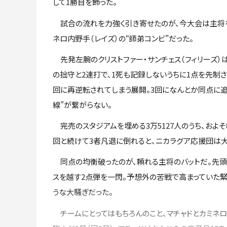
して1勝目を飾った。
試合の流れを力強く引き寄せたのが、今大会は主将を務
ネロ内野手（レイズ）の“師弟コンビ”だった。
先発左腕のクリストファー・サンチェス（フィリーズ）
の拙守と2連打で、1死も記録しないうちに1点を先制
回に再逆転されてしまう展開。3回になんとか同点に
線”が繋がらない。
完売のスタジアムを埋める3万5127人のうち、およそ
回と続けて3者凡退に倒れると、ニカラグア応援団は大
同点の均衡破ったのが、頼れる主将のバットだ。先頭
スを越す2点弾を一閃。予想外の苦戦で高まっていた
うな大騒ぎだった。
チームにとってはもちろんのこと、マチャドとカミネロ