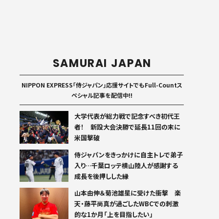
SAMURAI JAPAN
NIPPON EXPRESS「侍ジャパン」応援サイトでもFull-Countス
ペシャル記事を配信中!!
大学代表が総力戦で記念すべき初代王
者！ 新設大会決勝で延長11回の末に
米国撃破
侍ジャパンをきっかけに自主トレで弟子
入り…千葉ロッテ横山陸人が感謝する
成長を後押しした縁
山本由伸＆菊池雄星に受けた衝撃 楽
天・藤平尚真が過ごしたWBCでの刺激
的な1か月「上を目指したい」