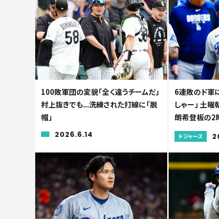
100敗軍団の変貌「全く違うチームだ」
6連敗のド軍に
村上抜きでも...洗練された打線に「脱
しゃー」 土曜
帽」
朗希登板の2
2026.6.14
2
ドジャース