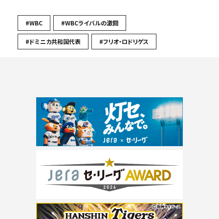
#WBC
#WBCライバルの激闘
#ドミニカ共和国代表
#フリオ・ロドリゲス