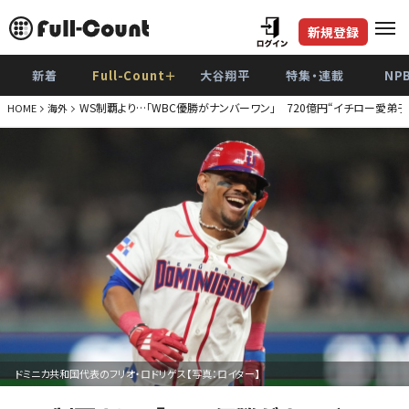
新規登録
新着
Full-Count＋
大谷翔平
特集・連載
NP
WS制覇より…「WBC優勝がナンバーワン」 720億円“イチロー愛弟
HOME
海外
ドミニカ共和国代表のフリオ・ロドリゲス【写真：ロイター】