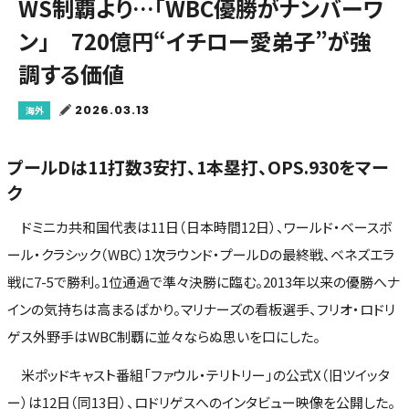
WS制覇より…「WBC優勝がナンバーワ
ン」 720億円“イチロー愛弟子”が強
調する価値
2026.03.13
海外
プールDは11打数3安打、1本塁打、OPS.930をマー
ク
ドミニカ共和国代表は11日（日本時間12日）、ワールド・ベースボ
ール・クラシック（WBC）1次ラウンド・プールDの最終戦、ベネズエラ
戦に7-5で勝利。1位通過で準々決勝に臨む。2013年以来の優勝へナ
インの気持ちは高まるばかり。マリナーズの看板選手、フリオ・ロドリ
ゲス外野手はWBC制覇に並々ならぬ思いを口にした。
米ポッドキャスト番組「ファウル・テリトリー」の公式X（旧ツイッタ
ー）は12日（同13日）、ロドリゲスへのインタビュー映像を公開した。