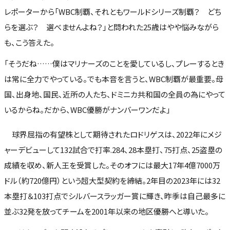
レポーターから「WBC制覇、それともワールドシリーズ制覇？ どち
らを選ぶ？ 選べませんよね？」と問われた25歳はやや悩みながら
も、こう答えた。
「そうだね……僕はマリナーズのことを愛しているし、プレーするとき
は常に全力でやっている。でも本音を言うと、WBC制覇が最重要。母
国、出身地、国民、近所の人たち、ドミニカ共和国の全員の為にやって
いるからね。だから、WBC優勝がナンバーワンだよ」
球界屈指の有望株として期待されたロドリゲスは、2022年にメジ
ャーデビューして132試合で打率.284、28本塁打、75打点、25盗塁の
成績を収め、新人王を受賞した。そのオフには最大17年4億7000万
ドル（約720億円）という超大型契約を締結。2年目の2023年には32
本塁打＆103打点でシルバースラッガー賞に輝き、昨季は自己最多に
並ぶ32発を放ってチームを2001年以来の地区優勝へと導いた。