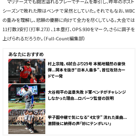
マリナーズでも闘志溢れるプレーでチームを牽引し、昨年のポスト
シーズンで敗れた際はベンチで呆然としていた。それでもなお、WBC
の重みを理解し、悲願の優勝に向けて全力を尽くしている。大会では
11打数3安打（打率.273）、1本塁打、OPS.930をマーク。さらに調子を
上げられるだろうか。（Full-Count編集部）
あなたにおすすめ
NEW
村上宗隆、6試合ぶり25号 本拠地騒然の豪快
弾...岡本を抜き“日本人最多”、首位攻防カー
ドで一発
NEW
大谷翔平の盗塁失敗 ド軍ベンチがチャレンジ
しなかった理由...ロバーツ監督の説明
NEW
甲子園中継で気になる“4文字” 流れた楽曲...
激闘後に納得の声「妙にテンポいい」