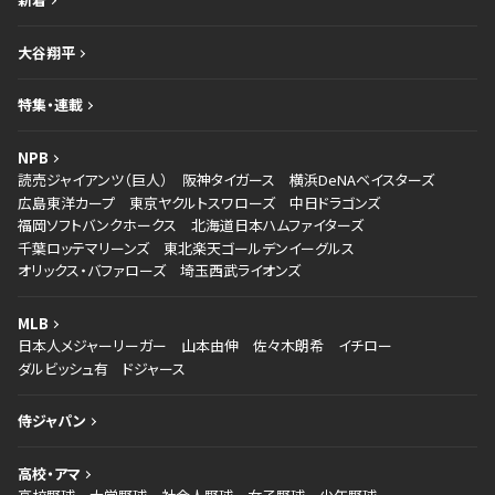
大谷翔平
特集・連載
NPB
読売ジャイアンツ（巨人）
阪神タイガース
横浜DeNAベイスターズ
広島東洋カープ
東京ヤクルトスワローズ
中日ドラゴンズ
福岡ソフトバンクホークス
北海道日本ハムファイターズ
千葉ロッテマリーンズ
東北楽天ゴールデンイーグルス
オリックス・バファローズ
埼玉西武ライオンズ
MLB
日本人メジャーリーガー
山本由伸
佐々木朗希
イチロー
ダルビッシュ有
ドジャース
侍ジャパン
高校・アマ