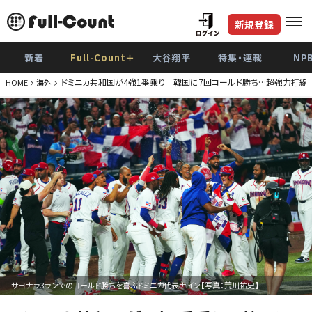
新規登録
新着
Full-Count＋
大谷翔平
特集・連載
NP
ドミニカ共和国が4強1番乗り 韓国に7回コールド勝ち…超強力打線で
HOME
海外
サヨナラ3ランでのコールド勝ちを喜ぶドミニカ代表ナイン【写真：荒川祐史】