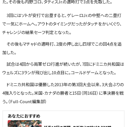
た。その後も内野ゴロ、タティスJr.の適時打で3点を先取した。
3回にはソトが安打で出塁すると、ゲレーロJr.の中堅への二塁打
で一気にホームへ。アウトのタイミングだったがタッチをかいくぐり、
チャレンジの結果セーフ判定となった。
その後もマチャドの適時打、2度の押し出し四球でこの回4点を追
加した。
試合は4回から両軍ゼロ行進が続いたが、7回にドミニカ共和国は
ウェルズに3ランが飛び出し10点目に。コールドゲームとなった。
ドミニカ共和国は優勝した2013年の第3回大会以来、3大会ぶりの
4強入りとなった。米国-カナダの勝者と15日（同16日）に準決勝を戦
う。（Full-Count編集部）
あなたにおすすめ
NEW