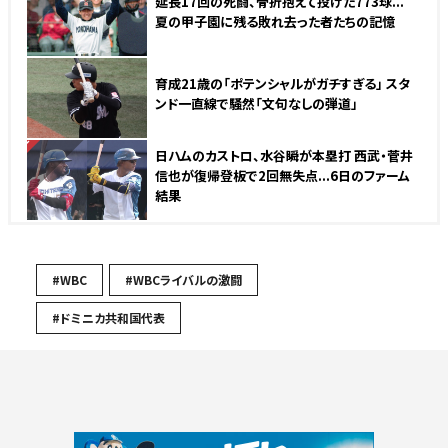
延長17回の死闘、骨折抱えて投げた773球...
夏の甲子園に残る敗れ去った者たちの記憶
育成21歳の「ポテンシャルがガチすぎる」 スタ
ンド一直線で騒然「文句なしの弾道」
NEW
日ハムのカストロ、水谷瞬が本塁打 西武・菅井
信也が復帰登板で2回無失点...6日のファーム
結果
#WBC
#WBCライバルの激闘
#ドミニカ共和国代表