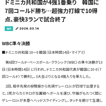
ドミニカ共和国が4強1番乗り 韓国に
7回コールド勝ち…超強力打線で10得
点、豪快3ランで試合終了
2026.03.14
海外
WBC準々決勝
■ドミニカ共和国 10ー0 韓国（日本時間14日・マイアミ）
第6回ワールド・ベースボール・クラシック（WBC）の準々決勝が13
日（日本時間14日）に行われ、ドミニカ共和国代表が韓国に10-0（7
回コールド）で勝利し、3大会ぶりとなる4強入りを果たした。
2回、相手先発の柳賢振から先頭ゲレーロJr.が四球で出塁する
と、1死からカミネロが左翼線へボールを運び、守備がもたつく間に
ゲレーロJr.が本塁へヘッドスライディングし、タッチを避けて生還し