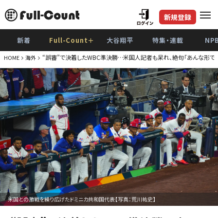
新規登録
新着
Full-Count＋
大谷翔平
特集・連載
NP
“誤審”で決着したWBC準決勝…米国人記者も呆れ、絶句「あんな形で
HOME
海外
米国との激戦を繰り広げたドミニカ共和国代表【写真：荒川祐史】