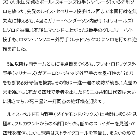
ズ）が、米国先発のポール・スキーンズ投手（パイレーツ）から先制ソ
ロを放った。先発のルイス・セベリーノ投手は、3回まで米国打線を無
失点に抑えるも、4回にガナー・ヘンダーソン内野手（オリオールズ）
にソロを被弾。1死後にマウンドに上がった2番手のグレゴリー・ソト
投手も、ロマン・アンソニー外野手（レッドソックス）にソロを打たれ逆
転を許した。
5回以降は両チームともに得点機をつくるも、フリオ・ロドリゲス外
野手（マリナーズ）がアーロン・ジャッジ外野手の本塁打性の当たり
をもぎ取る好守備を披露。その後は一進一退の攻防が続き、1点差の
まま9回へ。1死から四球で走者を出したドミニカ共和国代表は大い
に沸き立ち、2死三塁と一打同点の絶好機を迎えた。
ルイス・ペルドモ内野手（ダイヤモンドバックス）は冷静に投球を見
極め、フルカウントからの8球目だった。低めのスライダーを見送って
四球を確信。しかし球審はストライクコールを宣告し、まさかの形で