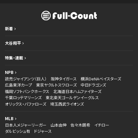
新着
大谷翔平
特集・連載
NPB
読売ジャイアンツ（巨人）
阪神タイガース
横浜DeNAベイスターズ
広島東洋カープ
東京ヤクルトスワローズ
中日ドラゴンズ
福岡ソフトバンクホークス
北海道日本ハムファイターズ
千葉ロッテマリーンズ
東北楽天ゴールデンイーグルス
オリックス・バファローズ
埼玉西武ライオンズ
MLB
日本人メジャーリーガー
山本由伸
佐々木朗希
イチロー
ダルビッシュ有
ドジャース