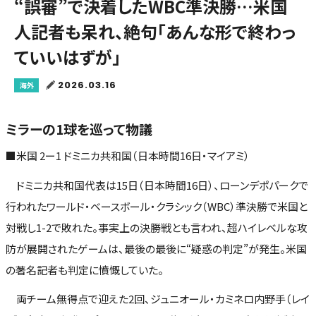
“誤審”で決着したWBC準決勝…米国
人記者も呆れ、絶句「あんな形で終わっ
ていいはずが」
2026.03.16
海外
ミラーの1球を巡って物議
■米国 2ー1 ドミニカ共和国（日本時間16日・マイアミ）
ドミニカ共和国代表は15日（日本時間16日）、ローンデポパークで
行われたワールド・ベースボール・クラシック（WBC）準決勝で米国と
対戦し1-2で敗れた。事実上の決勝戦とも言われ、超ハイレベルな攻
防が展開されたゲームは、最後の最後に“疑惑の判定”が発生。米国
の著名記者も判定に憤慨していた。
両チーム無得点で迎えた2回、ジュニオール・カミネロ内野手（レイ