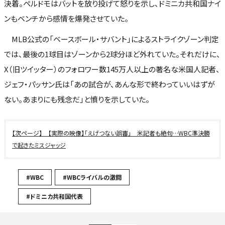
決着。ペルドモはバットを放り投げて怒りを示し、ドミニカ共和国ナイ
ンもベンチから感情を爆発させていた。
MLB公式の「ベースボール・サバント」によるストライクゾーン判定
では、最後の1球目はゾーンから2球分ほど外れていた。それだけに、
X（旧ツイッター）のフォロワー数145万人以上の著名な米国人記者、
ジェフ・パッサン氏は「あの試合が、あんな形で終わっていいはずが
ない。あまりにも残念だ」と憤りを示していた。
【実際の映像】「えげつない誤審」 米記者も絶句…WBC準決勝
で起きたミスジャッジ
#WBC
#WBCライバルの激闘
#ドミニカ共和国代表