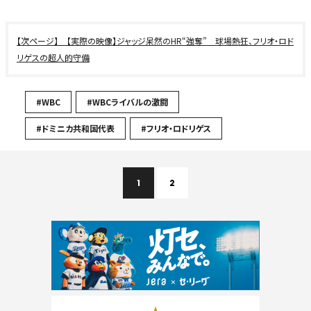
【実際の映像】ジャッジ呆然のHR“強奪” 球場熱狂、フリオ・ロド
リゲスの超人的守備
#WBC
#WBCライバルの激闘
#ドミニカ共和国代表
#フリオ・ロドリゲス
1
2