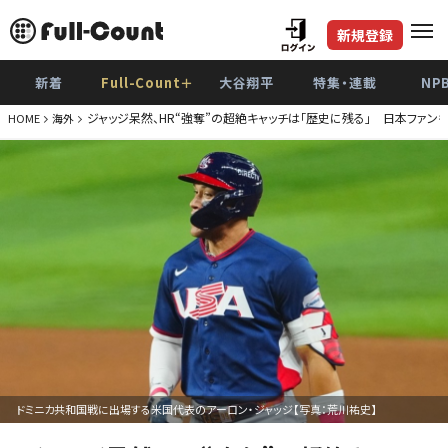
新規登録
新着
Full-Count＋
大谷翔平
特集・連載
NP
ジャッジ呆然、HR“強奪”の超絶キャッチは「歴史に残る」 日本ファン
HOME
海外
ドミニカ共和国戦に出場する米国代表のアーロン・ジャッジ【写真：荒川祐史】