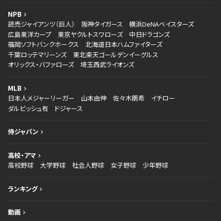
NPB
読売ジャイアンツ（巨人）
阪神タイガース
横浜DeNAベイスターズ
広島東洋カープ
東京ヤクルトスワローズ
中日ドラゴンズ
福岡ソフトバンクホークス
北海道日本ハムファイターズ
千葉ロッテマリーンズ
東北楽天ゴールデンイーグルス
オリックス・バファローズ
埼玉西武ライオンズ
MLB
日本人メジャーリーガー
山本由伸
佐々木朗希
イチロー
ダルビッシュ有
ドジャース
侍ジャパン
高校・アマ
高校野球
大学野球
社会人野球
女子野球
少年野球
ランキング
動画