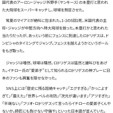
国代表のアーロン・ジャッジ外野手（ヤンキース）の本塁打と思われ
た大飛球をスーパーキャッチし、球場を熱狂させた。
常夏のマイアミが絶叫に包まれた。1-2の5回1死、米国代表の主
将・ジャッジが中堅方向へ特大飛球を放った。本塁打かと思われた
当たりだったが、あっという前にフェンスに到達したロドリゲスは、ド
ンピシャのタイミングでジャンプ。フェンスを越えようかというボール
をもぎ取った。
ジャッジは唖然、球場は騒然、ロドリゲスは猛然と雄叫びをあげ
た。イチロー氏の“愛弟子”として知られるロドリゲスの神プレーに日
本のファンも興奮を隠せなかった。
SNS上には「歴史に残る超絶キャッチ」「エグすぎる」「かっこよす
ぎて」「震えた」「世界レベルの攻防」「次元が違います」「アツすぎた」
「半端ない」「フリオ・ロドリゲスって言ったらイチローの愛弟子くんや
ないか。師匠にも負けない守備や」といった日本語が並んでいた。