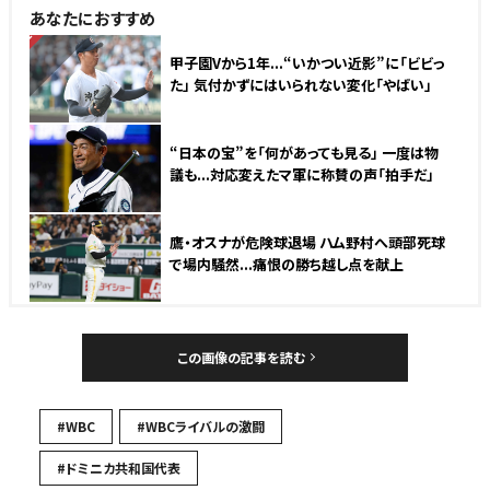
あなたにおすすめ
NEW
甲子園Vから1年...“いかつい近影”に「ビビっ
た」 気付かずにはいられない変化「やばい」
“日本の宝”を「何があっても見る」 一度は物
議も...対応変えたマ軍に称賛の声「拍手だ」
鷹・オスナが危険球退場 ハム野村へ頭部死球
で場内騒然...痛恨の勝ち越し点を献上
この画像の記事を読む
#WBC
#WBCライバルの激闘
#ドミニカ共和国代表