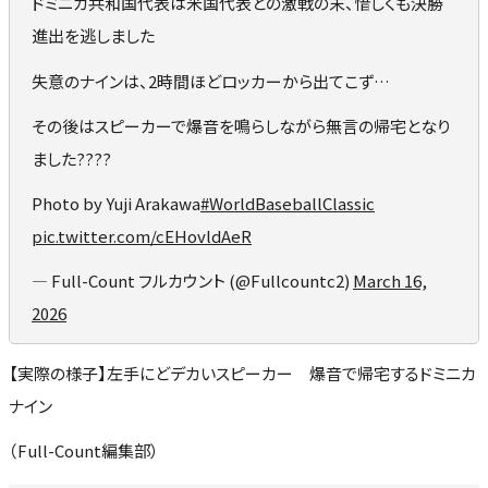
ドミニカ共和国代表は米国代表との激戦の末、惜しくも決勝
進出を逃しました
失意のナインは、2時間ほどロッカーから出てこず…
その後はスピーカーで爆音を鳴らしながら無言の帰宅となり
ました????
Photo by Yuji Arakawa
#WorldBaseballClassic
pic.twitter.com/cEHovldAeR
— Full-Count フルカウント (@Fullcountc2)
March 16,
2026
【実際の様子】左手にどデカいスピーカー 爆音で帰宅するドミニカ
ナイン
（Full-Count編集部）