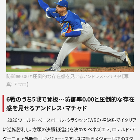
ロ
楽
オリ
西
防御率0.00と圧倒的な存在感を見せるアンドレス・マチャド【写
真：アフロ】
6戦のうち5戦で登板…防御率0.00と圧倒的な存在
感を見せるアンドレス・マチャド
2026 ワールド・ベースボール・クラシック（WBC）準決勝でイタリア
に逆転勝利し、念願の決勝初進出を決めたベネズエラ。ロナルド・ア
クーニャJr.外野手、レンジャー・スアレス投手らメジャー屈指のスタ