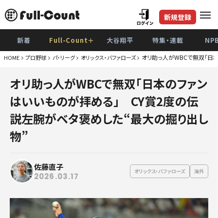
新規登録
新着
Full-Count＋
大谷翔平
特集・連載
NP
オリ助っ人がWBCで無双「日
HOME
プロ野球
パ・リーグ
オリックス・バファローズ
巨
オリ助っ人がWBCで無双「日本のファン
阪
はいいものが拝める」 CY賞2度の伝
De
説左腕がベタ褒めした“最大の掘り出し
広
物”
ヤク
佐藤直子
中
オリックス・バファローズ
海外
2026.03.17
ソフト
日本