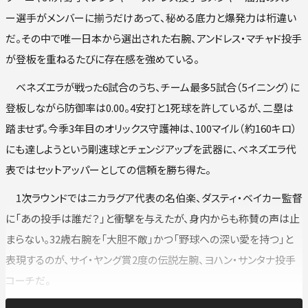
ー選手がメンバーに揃うだけあって、秘める底力と爆発力は桁違い
だ。その中で唯一日本から選出された右腕、アンドレス・マチャド投手
が登板を重ねるたびに存在感を強めている。
ベネズエラが戦った6試合のうち、チーム最多5試合（5イニング）に
登板しながら防御率は0.00。4安打と1死球を許しているが、二塁は
踏ませず。今季3年目のオリックス守護神は、100マイル（約160キロ）
にも達しようという剛速球とチェンジアップを武器に、ベネズエラ代
表ではセットアッパーとしての信頼を勝ち得た。
1次ラウンドではニカラグア代表の名伯楽、ダスティ・ベイカー監督
に「あの投手は誰だ？」と衝撃を与えたが、身内からも称賛の声は止
まらない。32歳右腕を「大胆不敵」かつ「野球への深い愛を持つ」と
表現するのが、サイ・ヤング賞2度の伝説左腕、ヨハン・サンタナ投手
コーチだ。