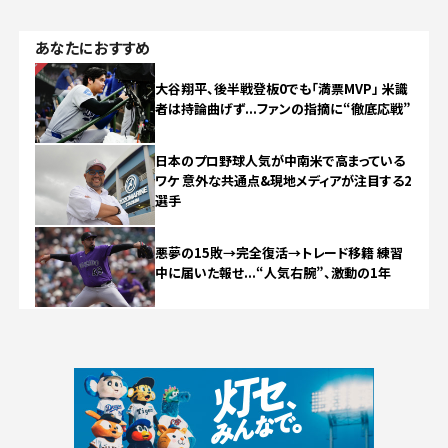
あなたにおすすめ
NEW
大谷翔平、後半戦登板0でも「満票MVP」 米識
者は持論曲げず...ファンの指摘に“徹底応戦”
日本のプロ野球人気が中南米で高まっている
ワケ 意外な共通点&現地メディアが注目する2
選手
悪夢の15敗→完全復活→トレード移籍 練習
中に届いた報せ...“人気右腕”、激動の1年