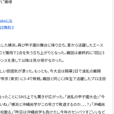
れ”模様
ubeにな
画が無料で
たした横浜。再び甲子園の舞台に降り立ち、夏から活躍したエース
打と犠飛で2点を失う立ち上がりとなった。織田は最終的に7回2/3
ャンスを潰して以降は見せ場がなかった。
しい雰囲気が漂った。もっとも、今大会は開幕2日で波乱の展開
帝京（東京）に3-4で敗戦。織田と同じく2年生で活躍したプロ注目
ったことにSNS上でも驚きが広がった。「波乱の甲子園大会」「今
いね」「横浜と沖縄尚学がこの早さで敗退するのか、、、？」「沖縄尚
校散る」「昨日は沖縄尚学も負けたし今年のセンバツすごい」など