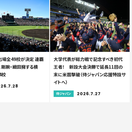
出場全49校が決定 連覇
大学代表が総力戦で記念すべき初代
、剛腕・織田擁する横
王者！ 新設大会決勝で延長11回の
4校
末に米国撃破（侍ジャパン応援特設サ
イトへ）
26.7.28
2026.7.27
侍ジャパン