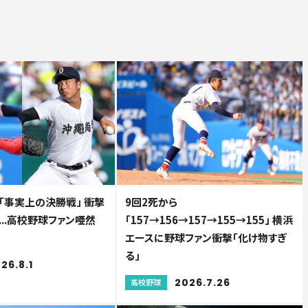
「事実上の決勝戦」 衝撃
9回2死から
..高校野球ファン唖然
「157→156→157→155→155」 横浜
エースに野球ファン衝撃「化け物すぎ
る」
26.8.1
2026.7.26
高校野球