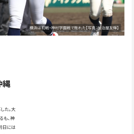
横浜は初戦・神村学園戦で敗れた【写真：加治屋友輝】
沖縄
した。大
るも、神
前日には