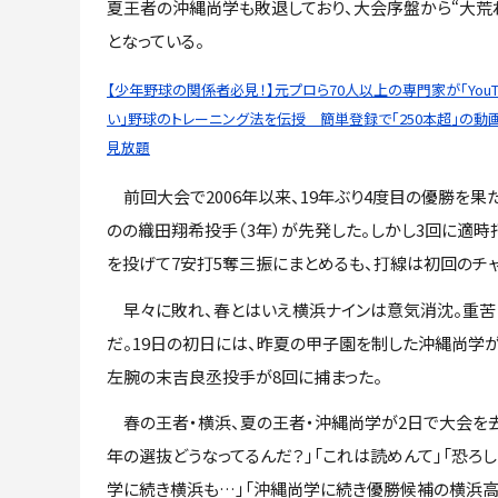
夏王者の沖縄尚学も敗退しており、大会序盤から“大荒
となっている。
【少年野球の関係者必見！】元プロら70人以上の専門家が「YouT
い」野球のトレーニング法を伝授 簡単登録で「250本超」の動
見放題
前回大会で2006年以来、19年ぶり4度目の優勝を果
のの織田翔希投手（3年）が先発した。しかし3回に適時
を投げて7安打5奪三振にまとめるも、打線は初回のチ
早々に敗れ、春とはいえ横浜ナインは意気消沈。重苦
だ。19日の初日には、昨夏の甲子園を制した沖縄尚学が
左腕の末吉良丞投手が8回に捕まった。
春の王者・横浜、夏の王者・沖縄尚学が2日で大会を去
年の選抜どうなってるんだ？」「これは読めんて」「恐ろし
学に続き横浜も…」「沖縄尚学に続き優勝候補の横浜高