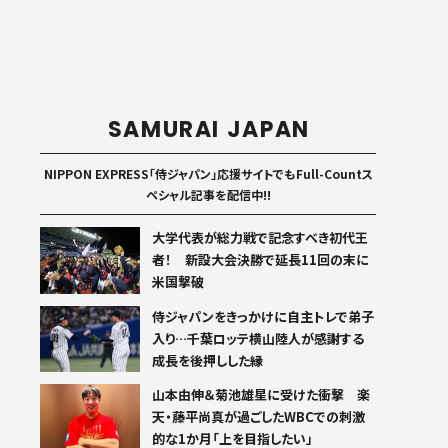
SAMURAI JAPAN
NIPPON EXPRESS「侍ジャパン」応援サイトでもFull-Countス
ペシャル記事を配信中!!
大学代表が総力戦で記念すべき初代王
者！ 新設大会決勝で延長11回の末に
米国撃破
侍ジャパンをきっかけに自主トレで弟子
入り…千葉ロッテ横山陸人が感謝する
成長を後押しした縁
山本由伸＆菊池雄星に受けた衝撃 楽
天・藤平尚真が過ごしたWBCでの刺激
的な1か月「上を目指したい」