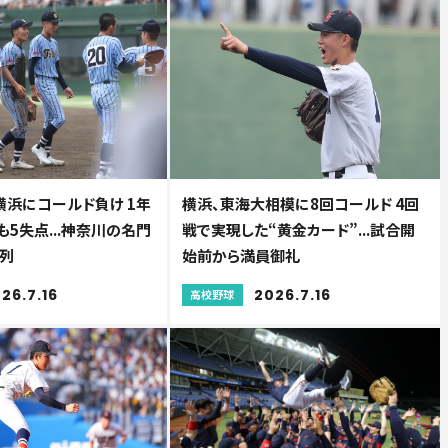
横浜にコールド負け 1年
横浜、東海大相模に8回コールド 4回
5失点...神奈川の名門
戦で実現した“黄金カード”...試合開
列
始前から満員御礼
26.7.16
2026.7.16
高校野球