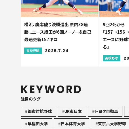
横浜、慶応破り決勝進出 県内38連
9回2死から
勝...エース織田が6回ノーノー&自己
「157→156
最速更新157キロ
エースに野球
る」
2026.7.24
高校野球
20
高校野球
KEYWORD
注目のタグ
#都市対抗野球
#JR東日本
#トヨタ自動車
#早稲田大学
#日本体育大学
#東京六大学野球