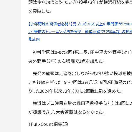
頭汰樹（りゅうとう・たいき）投手（3年）が横浜打線を完
を突破した。
【少年野球の関係者必見！】元プロら70人以上の専門家が「YouT
い」野球のトレーニング法を伝授 簡単登録で「250本超」の動
見放題
神村学園は0-0の3回1死二塁、田中翔大外野手（3年
央外野手（3年）の右犠飛で1点を加えた。
先発の龍頭は走者を出しながらも粘り強い投球を披露。
チも後続を断った。5〜7回は3者凡退。9回2死満塁の
りした2024年以来、2年ぶりに2回戦に駒を進めた。
横浜はプロ注目右腕の織田翔希投手（3年）は3回に2
が援護できず、大会連覇はならなかった。
（Full-Count編集部）