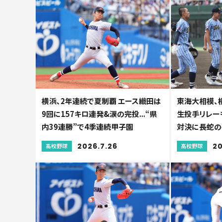
横浜、2年連続で夏制覇 エース織田は
東海大相模、
9回に157キロ連発&涙の完投...“県
生投手リレーも
内39連勝”で4季連続甲子園
対決に長蛇の
2026.7.26
20
高校野球
高校野球