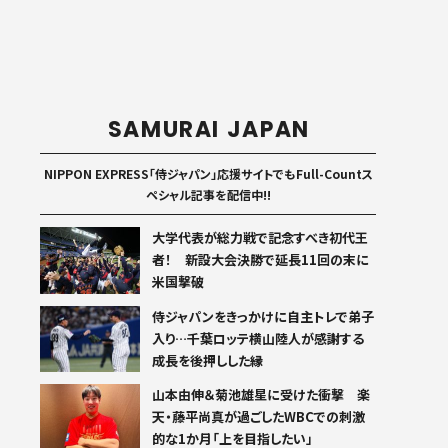
SAMURAI JAPAN
NIPPON EXPRESS「侍ジャパン」応援サイトでもFull-Countス
ペシャル記事を配信中!!
大学代表が総力戦で記念すべき初代王
者！ 新設大会決勝で延長11回の末に
米国撃破
侍ジャパンをきっかけに自主トレで弟子
入り…千葉ロッテ横山陸人が感謝する
成長を後押しした縁
山本由伸＆菊池雄星に受けた衝撃 楽
天・藤平尚真が過ごしたWBCでの刺激
的な1か月「上を目指したい」