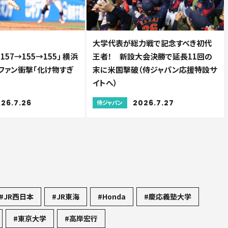
大学代表が総力戦で記念すべき初代
→157→155→155」 横浜
王者！ 新設大会決勝で延長11回の
ファン衝撃「化け物すぎ
末に米国撃破（侍ジャパン応援特設サ
イトへ）
26.7.26
2026.7.27
侍ジャパン
#JR西日本
#JR東海
#Honda
#慶応義塾大学
#東京大学
#高岸宏行