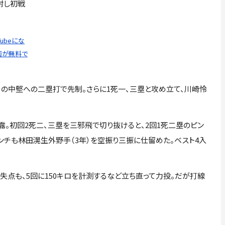
封し初戦
ubeにな
画が無料で
）の中堅への二塁打で先制。さらに1死一、三塁と攻め立て、川崎怜
初回2死二、三塁を三邪飛で切り抜けると、2回1死二塁のピン
ピンチも林田滉生外野手（3年）を空振り三振に仕留めた。ベスト4入
失点も、5回に150キロを計測するなど立ち直って力投。だが打線