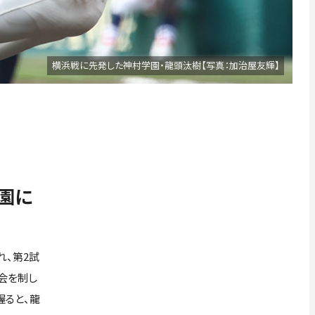
横浜戦に先発した神村学園・龍頭汰樹【写真：加治屋友輝】
園に
れ、第2試
会を制し
握ると、龍