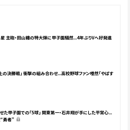
 主砲・田山纏の特大弾に甲子園騒然...4年ぶりVへ好発進
の決勝戦」 衝撃の組み合わせ...高校野球ファン唖然「やばす
た甲子園での「5球」 関東第一・石井翔が手にした平常心...
“勇者”