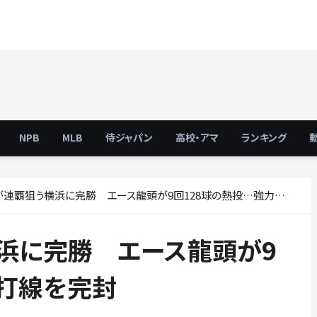
NPB
MLB
侍ジャパン
高校・アマ
ランキング
連覇狙う横浜に完勝 エース龍頭が9回128球の熱投…強力打線を完封
浜に完勝 エース龍頭が9
力打線を完封