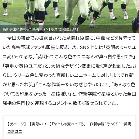
高川学園に勝利した英明ナイン【写真：加治屋友輝】
全国の舞台でお披露目された見慣れぬ姿に、中継などを見守って
いた高校野球ファンも即座に反応した。SNS上には「英明めっちゃユ
ニ変わってるな」「英明ってこんな色のユニなんや真っ白や思ってた」
「英明が黄色ユニだ」と、大幅なデザイン変更に驚く声が殺到した。さ
らに、クリーム色に変わった真新しいユニホームに対し「まじで作新
かと思ったわ笑」「こんな作新みたいな感じやったけ？ 」「あんまり色
ついてる印象なかった 星稜ぽい」と、作新学院や星稜といった全国
屈指の名門校を連想するコメントも数多く寄せられていた。
【実際のユニ】「めっちゃ変わってる」 作新学院“そっくり”…英明
の新ユニ