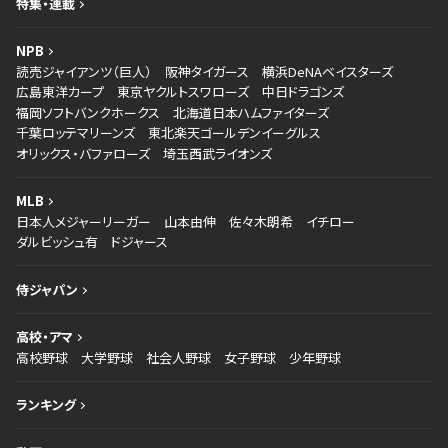
特集・連載
NPB
読売ジャイアンツ（巨人）
阪神タイガース
横浜DeNAベイスターズ
広島東洋カープ
東京ヤクルトスワローズ
中日ドラゴンズ
福岡ソフトバンクホークス
北海道日本ハムファイターズ
千葉ロッテマリーンズ
東北楽天ゴールデンイーグルス
オリックス・バファローズ
埼玉西武ライオンズ
MLB
日本人メジャーリーガー
山本由伸
佐々木朗希
イチロー
ダルビッシュ有
ドジャース
侍ジャパン
高校・アマ
高校野球
大学野球
社会人野球
女子野球
少年野球
ランキング