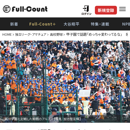
新規登録
新着
Full-Count＋
大谷翔平
特集・連載
NP
甲子園で話題「めっちゃ変わってるな」 名
HOME
独立リーグ・アマチュア
高校野球
高川学園と対戦した英明のアルプス【写真：加治屋友輝】