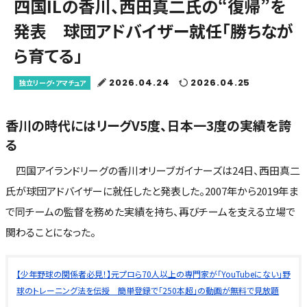
四国ILの香川、西田真二氏の“復帰”を
発表 球団アドバイザー就任「勝ちなが
ら育てる」
2026.04.24
2026.04.25
独立リーグ・アマチュア
香川の時代にはリーグV5度、日本一3度の実績を誇
る
四国アイランドリーグの香川オリーブガイナーズは24日、西田真二
氏が球団アドバイザーに就任したと発表した。2007年から2019年ま
で同チームの監督を務めた実績を持ち、再びチームを支える立場で
関わることになった。
【少年野球の関係者必見！】元プロら70人以上の専門家が「YouTubeにない」野
球のトレーニング法を伝授 簡単登録で「250本超」の動画が無料で見放題