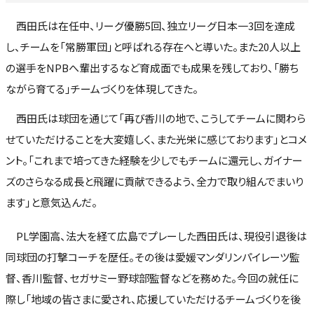
西田氏は在任中、リーグ優勝5回、独立リーグ日本一3回を達成
し、チームを「常勝軍団」と呼ばれる存在へと導いた。また20人以上
の選手をNPBへ輩出するなど育成面でも成果を残しており、「勝ち
ながら育てる」チームづくりを体現してきた。
西田氏は球団を通じて「再び香川の地で、こうしてチームに関わら
せていただけることを大変嬉しく、また光栄に感じております」とコメ
ント。「これまで培ってきた経験を少しでもチームに還元し、ガイナー
ズのさらなる成長と飛躍に貢献できるよう、全力で取り組んでまいり
ます」と意気込んだ。
PL学園高、法大を経て広島でプレーした西田氏は、現役引退後は
同球団の打撃コーチを歴任。その後は愛媛マンダリンパイレーツ監
督、香川監督、セガサミー野球部監督などを務めた。今回の就任に
際し「地域の皆さまに愛され、応援していただけるチームづくりを後