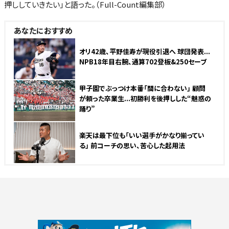
押ししていきたい」と語った。（Full-Count編集部）
あなたにおすすめ
オリ42歳、平野佳寿が現役引退へ 球団発表...
NPB18年目右腕、通算702登板&250セーブ
甲子園でぶっつけ本番「間に合わない」 顧問
が頼った卒業生...初勝利を後押しした“魅惑の
踊り”
楽天は最下位も「いい選手がかなり揃ってい
る」 前コーチの思い、苦心した起用法