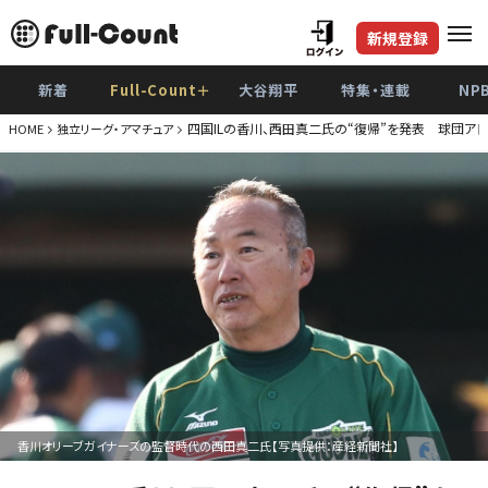
新規登録
新着
Full-Count＋
大谷翔平
特集・連載
NP
四国ILの香川、西田真二氏の“復帰”を発表 球団ア
HOME
独立リーグ・アマチュア
香川オリーブガイナーズの監督時代の西田真二氏【写真提供：産経新聞社】