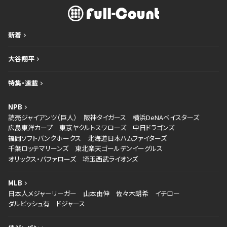
新着
大谷翔平
特集・連載
NPB
読売ジャイアンツ（巨人）
阪神タイガース
横浜DeNAベイスターズ
広島東洋カープ
東京ヤクルトスワローズ
中日ドラゴンズ
福岡ソフトバンクホークス
北海道日本ハムファイターズ
千葉ロッテマリーンズ
東北楽天ゴールデンイーグルス
オリックス・バファローズ
埼玉西武ライオンズ
MLB
日本人メジャーリーガー
山本由伸
佐々木朗希
イチロー
ダルビッシュ有
ドジャース