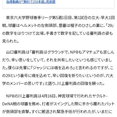
指導動画が「無料で250本超」見放題
東京六大学野球春季リーグ第5週1日目、第1試合の立大-早大1回
戦。球審はヘルメットの左側頭部、塁審は帽子のひさしの裏に、「29」
の数字をはりつけて出場。手書きで数字を記している審判員の姿も
見られた。
山口審判員は「審判員はグラウンドで、NPBもアマチュアも苦しん
だり、辛い思いをしていて、それを共有したいといつも感じていまし
た。僕らは先輩に『ジャッジには魂を込めろ』と言われるのですが、こ
の29という番号に魂を込めて、早い回復を祈りたいというのが、六大
学のメンバーの思いです」と語り、川上審判員の回復を願った。
NPBの川上審判員は4月16日、神宮球場で行われたヤクルト-
DeNA戦の球審を務め、打者がスイングした際に手から離れたバット
が側頭部を直撃。すぐに搬送され緊急手術が行われたが、いまだに