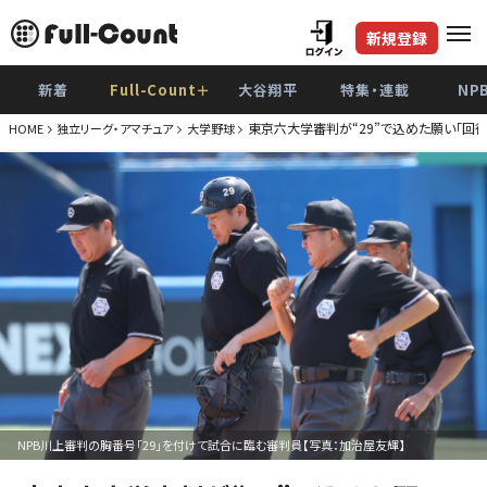
新規登録
新着
Full-Count＋
大谷翔平
特集・連載
NP
東京六大学審判が“29”で込めた願い「回
HOME
独立リーグ・アマチュア
大学野球
NPB川上審判の胸番号「29」を付けて試合に臨む審判員【写真：加治屋友輝】