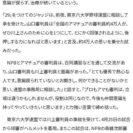
意識が戻らず、治療が続いているという。
「29」をつけてのジャッジは、前夜、東京六大学野球連盟に相談し了
承を受けた。山口審判員は「全国のアマチュアの審判員約4万人が、
ぜひ川上さんのために心を1つにして、とにかく回復されるように、後
押しする力になればと思います」と言及。約4万人の思いを乗せた試
みだった。
NPBとアマチュアの審判員は、合同講習などを通して交流があ
り、山口審判員も川上審判員と面識があった。「とても優秀で熱心な
人です。意識戻られていないとお聞きし、何かできることがないかと
思い、連盟の事務局に相談した」と話すと、「プロもアマも審判は、立
場は違うかもしれませんが、役割は同じなので、今後も仲間意識を
持ってやっていきたいと思います」と力強い言葉で締め括った。
東京六大学連盟では川上審判員の事故を受けて、4月25日の試合
から球審がヘルメットを着用。またこの試合は、NPBの森健次郎審