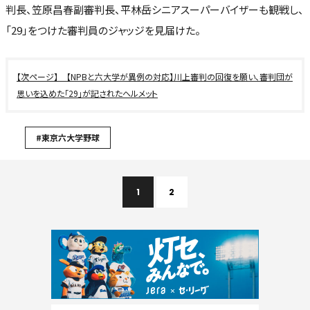
判長、笠原昌春副審判長、平林岳シニアスーパーバイザーも観戦し、
「29」をつけた審判員のジャッジを見届けた。
【NPBと六大学が異例の対応】川上審判の回復を願い、審判団が
思いを込めた「29」が記されたヘルメット
#東京六大学野球
1
2