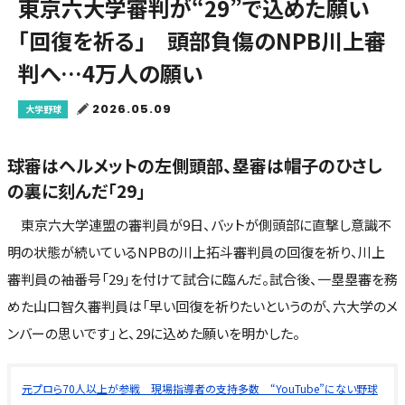
東京六大学審判が“29”で込めた願い
「回復を祈る」 頭部負傷のNPB川上審
判へ…4万人の願い
2026.05.09
大学野球
球審はヘルメットの左側頭部、塁審は帽子のひさし
の裏に刻んだ「29」
東京六大学連盟の審判員が9日、バットが側頭部に直撃し意識不
明の状態が続いているNPBの川上拓斗審判員の回復を祈り、川上
審判員の袖番号「29」を付けて試合に臨んだ。試合後、一塁塁審を務
めた山口智久審判員は「早い回復を祈りたいというのが、六大学のメ
ンバーの思いです」と、29に込めた願いを明かした。
元プロら70人以上が参戦 現場指導者の支持多数 “YouTube”にない野球