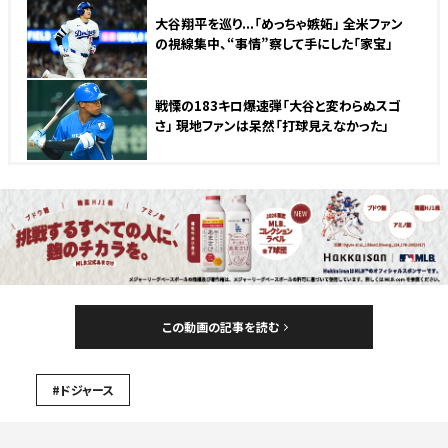
大谷翔平を巡り...「めっちゃ嫉妬」 全米ファン
の視線集中、“事情”察して手にした「家宝」
戦慄の183キロ爆速弾「大谷と変わらぬスゴ
さ」 現地ファンは呆然「打球見えなかった」
この動画の記事を読む
#ドジャース