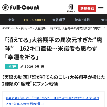
新規登録
新着
Full-Count＋
大谷翔平
特集・連載
NP
「消えてる」大谷翔平の異次元すぎた“魔球” 1
HOME
MLB
ドジャース
大谷翔平
「消えてる」大谷翔平の異次元すぎた“魔
球” 162キロ直後…米識者も思わず
「幸運を祈る」
2026.05.15
大谷翔平
【実際の動画】「誰が打てんのコレ」大谷翔平が投じた
2種類の“魔球”にファン戦慄
酷暑の夏を“麹パワー”で乗り切ろう！ MLB™公式「麹だけでつくったすっきり
あまさけ」にいま熱視線の理由